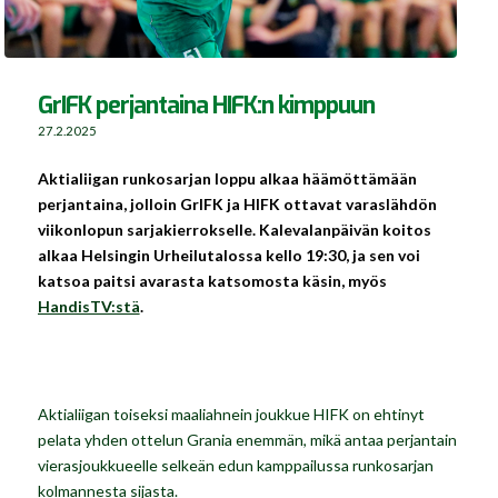
GrIFK perjantaina HIFK:n kimppuun
27.2.2025
Aktialiigan runkosarjan loppu alkaa häämöttämään
perjantaina, jolloin GrIFK ja HIFK ottavat varaslähdön
viikonlopun sarjakierrokselle. Kalevalanpäivän koitos
alkaa Helsingin Urheilutalossa kello 19:30, ja sen voi
katsoa paitsi avarasta katsomosta käsin, myös
HandisTV:stä
.
Aktialiigan toiseksi maaliahnein joukkue HIFK on ehtinyt
pelata yhden ottelun Grania enemmän, mikä antaa perjantain
vierasjoukkueelle selkeän edun kamppailussa runkosarjan
kolmannesta sijasta.