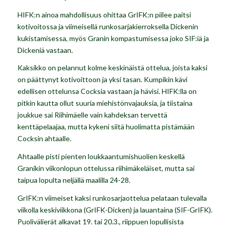
HIFK:n ainoa mahdollisuus ohittaa GrIFK:n piilee paitsi
kotivoitossa ja viimeisellä runkosarjakierroksella Dickenin
kukistamisessa, myös Granin kompastumisessa joko SIF:iä ja
Dickeniä vastaan.
Kaksikko on pelannut kolme keskinäistä ottelua, joista kaksi
on päättynyt kotivoittoon ja yksi tasan. Kumpikin kävi
edellisen ottelunsa Cocksia vastaan ja hävisi. HIFK:lla on
pitkin kautta ollut suuria miehistönvajauksia, ja tiistaina
joukkue sai Riihimäelle vain kahdeksan tervettä
kenttäpelaajaa, mutta kykeni siitä huolimatta pistämään
Cocksin ahtaalle.
Ahtaalle pisti pienten loukkaantumishuolien keskellä
Granikin viikonlopun ottelussa riihimäkeläiset, mutta sai
taipua lopulta neljällä maalilla 24-28.
GrIFK:n viimeiset kaksi runkosarjaottelua pelataan tulevalla
viikolla keskiviikkona (GrIFK-Dicken) ja lauantaina (SIF-GrIFK).
Puolivälierät alkavat 19. tai 20.3., riippuen lopullisista