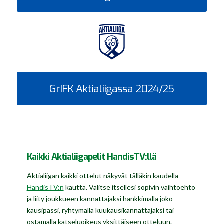
GrIFK Aktialiigassa 2024/25
Kaikki Aktialiigapelit HandisTV:llä
Aktialiigan kaikki ottelut näkyvät tälläkin kaudella
HandisTV:n
kautta. Valitse itsellesi sopivin vaihtoehto
ja liity joukkueen kannattajaksi hankkimalla joko
kausipassi, ryhtymällä kuukausikannattajaksi tai
ostamalla katseluoikeus yksittäiseen otteluun.