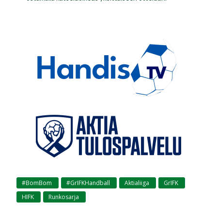
#BomBom
#GrIFKHandball
Aktialiiga
GrIFK
,
,
,
,
HIFK
Runkosarja
,