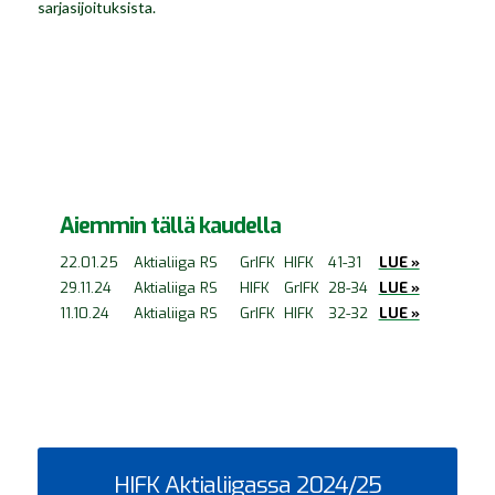
sarjasijoituksista.
Aiemmin tällä kaudella
22.01.25
Aktialiiga RS
GrIFK
HIFK
41-31
LUE »
29.11.24
Aktialiiga RS
HIFK
GrIFK
28-34
LUE »
11.10.24
Aktialiiga RS
GrIFK
HIFK
32-32
LUE »
HIFK Aktialiigassa 2024/25