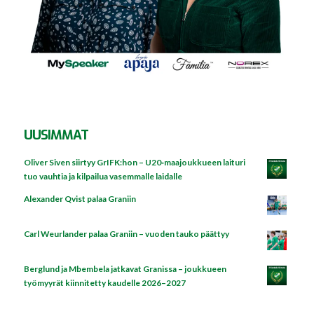
UUSIMMAT
Oliver Siven siirtyy GrIFK:hon – U20‑maajoukkueen laituri
tuo vauhtia ja kilpailua vasemmalle laidalle
Alexander Qvist palaa Graniin
Carl Weurlander palaa Graniin – vuoden tauko päättyy
Berglund ja Mbembela jatkavat Granissa – joukkueen
työmyyrät kiinnitetty kaudelle 2026–2027