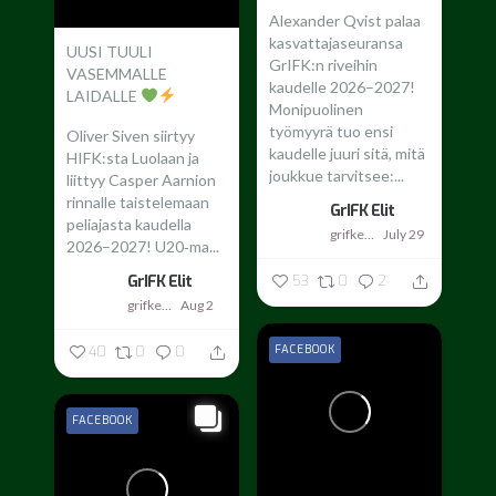
Alexander Qvist palaa
kasvattajaseuransa
UUSI TUULI
GrIFK:n riveihin
VASEMMALLE
kaudelle 2026–2027!
LAIDALLE
Monipuolinen
työmyyrä tuo ensi
Oliver Siven siirtyy
kaudelle juuri sitä, mitä
HIFK:sta Luolaan ja
joukkue tarvitsee:...
liittyy Casper Aarnion
rinnalle taistelemaan
GrIFK Elit
peliajasta kaudella
grifkelit
July 29
2026–2027!
U20‑ma...
53
0
2
GrIFK Elit
grifkelit
Aug 2
FACEBOOK
40
0
0
FACEBOOK