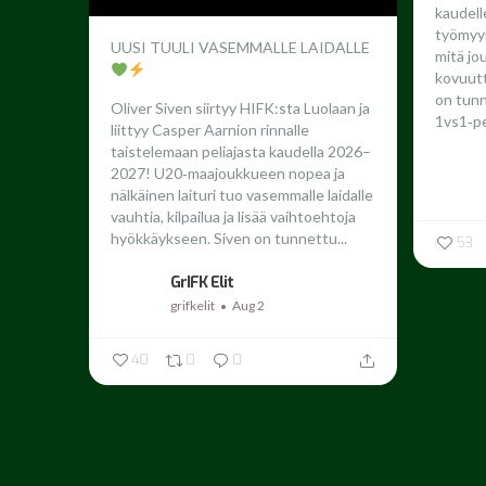
kaudel
työmyyr
UUSI TUULI VASEMMALLE LAIDALLE
mitä jo
kovuutta
on tun
Oliver Siven siirtyy HIFK:sta Luolaan ja
1vs1‑pe
liittyy Casper Aarnion rinnalle
taistelemaan peliajasta kaudella 2026–
2027!
U20‑maajoukkueen nopea ja
nälkäinen laituri tuo vasemmalle laidalle
vauhtia, kilpailua ja lisää vaihtoehtoja
hyökkäykseen. Siven on tunnettu...
53
GrIFK Elit
grifkelit
Aug 2
40
0
0