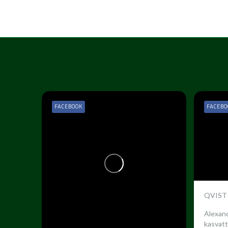
FACEBOOK
FACEBO
QVIST
Alexand
kasvatt