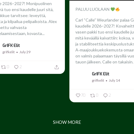
le 2026–2027!
Monipuolinen
PALUU LUOLAAN
ä tuo ensi kaudelle juuri sitä,
ukkue tarvitsee: leveyttä,
Carl “Calle” Weurlander palaa G
 ja kilpailua pelipaikoista. Alex
kaudelle 2026–2027!
Kovaheit
nettu vahvasta
vasen pakki tuo ensi kaudelle juu
laamisestaan, kovasta...
mitä keväällä kaivattiin: kokoa,
ja stabiliteettia keskipuolustuk
GrIFK Elit
A‑maajoukkuekokemusta omaav
grifkelit
July 29
on valmis palaamaan täysillä vu
tauon jälkeen.
Calle on takaisin. 
0
2
GrIFK Elit
grifkelit
July 14
70
0
2
SHOW MORE