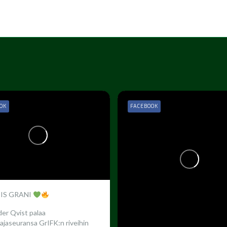
OK
FACEBOOK
 IS GRANI
er Qvist palaa
ajaseuransa GrIFK:n riveihin