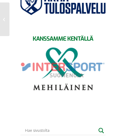
GrIFK ja Cocks viikonlopun
kärkiottelussa
KANSSAMME KENTÄLLÄ