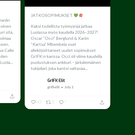
JATKOSOPIMUKSET
raniin
toinen
Kaksi todellista työmyyrää jatkaa
ri sitä,
Luolassa myös kaudella 2026–2027!
 voimaa
Oscar “Occi” Berglund & Karim
seen.
“Kartsa” Mbembela ovat
a Calle
allekirjoittaneet uudet sopimukset
oden
GrIFK:n kanssa.
Occi oli viime kaudella
Luola...
puolustuksen ankkuri – järkälemäinen
tukipilari, joka kantoi valtavaa...
GrIFK Elit
grifkelit
July 1
40
0
1