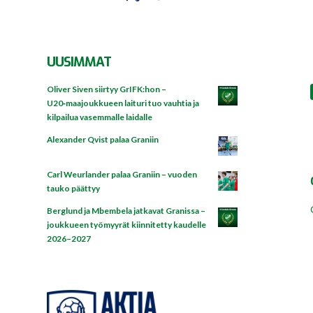
UUSIMMAT
Oliver Siven siirtyy GrIFK:hon –
U20‑maajoukkueen laituri tuo vauhtia ja
kilpailua vasemmalle laidalle
Alexander Qvist palaa Graniin
Carl Weurlander palaa Graniin – vuoden
tauko päättyy
Berglund ja Mbembela jatkavat Granissa –
joukkueen työmyyrät kiinnitetty kaudelle
2026–2027