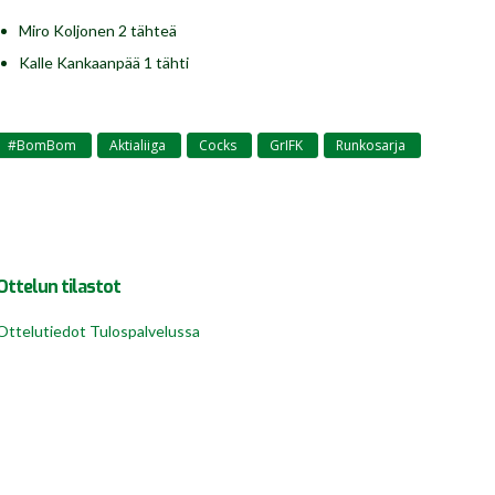
Miro Koljonen 2 tähteä
Kalle Kankaanpää 1 tähti
#BomBom
Aktialiiga
Cocks
GrIFK
Runkosarja
,
,
,
,
Ottelun tilastot
Ottelutiedot Tulospalvelussa