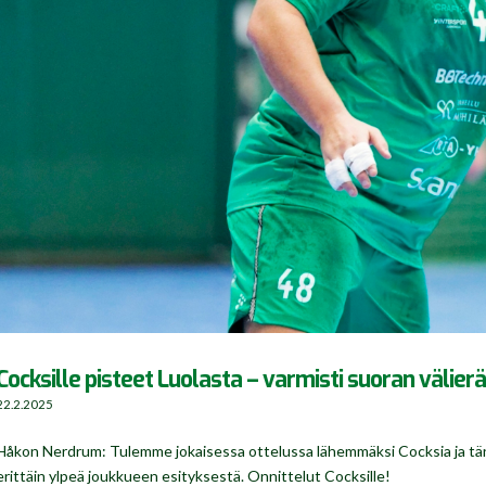
Cocksille pisteet Luolasta – varmisti suoran välier
22.2.2025
Håkon Nerdrum: Tulemme jokaisessa ottelussa lähemmäksi Cocksia ja tänää
erittäin ylpeä joukkueen esityksestä. Onnittelut Cocksille!