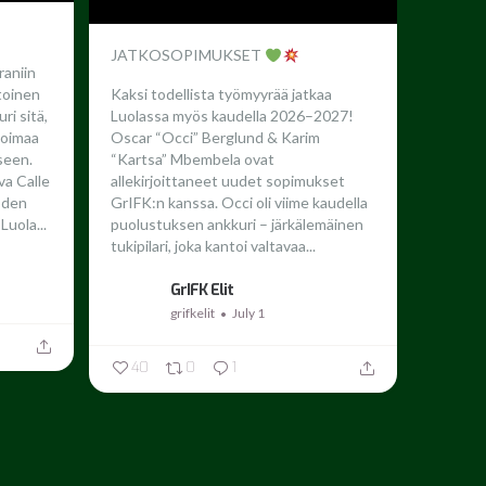
JATKOSOPIMUKSET
raniin
toinen
Kaksi todellista työmyyrää jatkaa
ri sitä,
Luolassa myös kaudella 2026–2027!
 voimaa
Oscar “Occi” Berglund & Karim
seen.
“Kartsa” Mbembela ovat
a Calle
allekirjoittaneet uudet sopimukset
oden
GrIFK:n kanssa.
Occi oli viime kaudella
Luola...
puolustuksen ankkuri – järkälemäinen
tukipilari, joka kantoi valtavaa...
GrIFK Elit
grifkelit
July 1
40
0
1