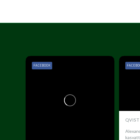
FACEBOOK
FACEBO
QVIST
Alexand
kasvatt