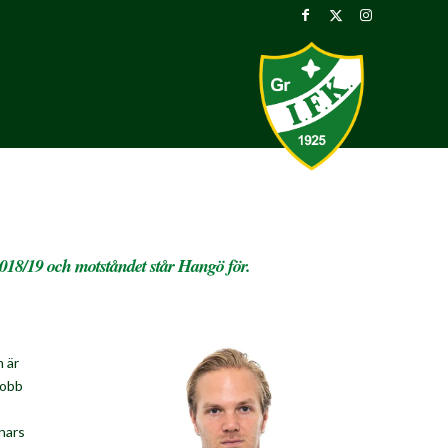
2018/19 och motståndet står Hangö för.
 är
jobb
nars