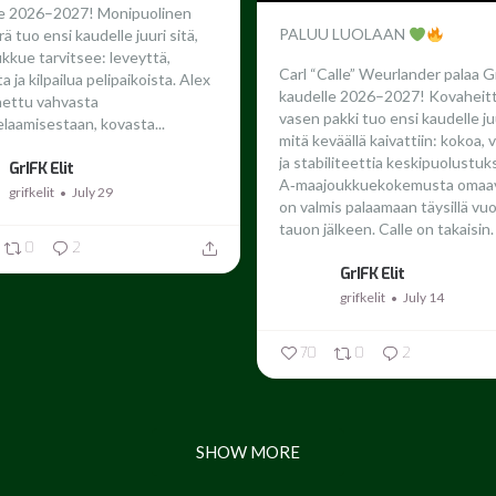
le 2026–2027!
Monipuolinen
PALUU LUOLAAN
ä tuo ensi kaudelle juuri sitä,
ukkue tarvitsee: leveyttä,
Carl “Calle” Weurlander palaa G
 ja kilpailua pelipaikoista. Alex
kaudelle 2026–2027!
Kovaheit
nettu vahvasta
vasen pakki tuo ensi kaudelle juu
laamisestaan, kovasta...
mitä keväällä kaivattiin: kokoa,
ja stabiliteettia keskipuolustuk
GrIFK Elit
A‑maajoukkuekokemusta omaav
grifkelit
July 29
on valmis palaamaan täysillä vu
tauon jälkeen.
Calle on takaisin. 
0
2
GrIFK Elit
grifkelit
July 14
70
0
2
SHOW MORE