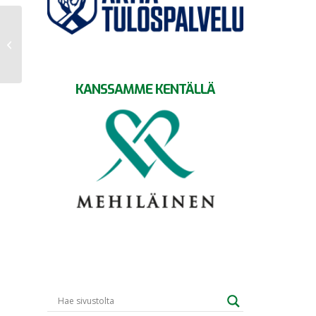
Georgs ja Koljonen
maaotteluihin Färsaaria
vastaan
KANSSAMME KENTÄLLÄ