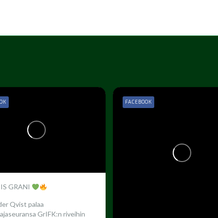
OK
FACEBOOK
 IS GRANI
er Qvist palaa
ajaseuransa GrIFK:n riveihin