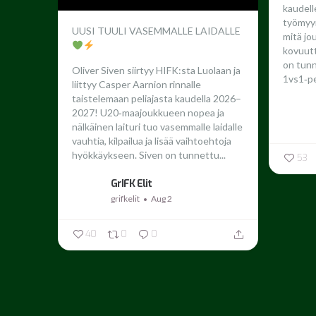
kaudel
työmyyr
UUSI TUULI VASEMMALLE LAIDALLE
mitä jo
kovuutta
on tun
Oliver Siven siirtyy HIFK:sta Luolaan ja
1vs1‑pe
liittyy Casper Aarnion rinnalle
taistelemaan peliajasta kaudella 2026–
2027!
U20‑maajoukkueen nopea ja
nälkäinen laituri tuo vasemmalle laidalle
vauhtia, kilpailua ja lisää vaihtoehtoja
hyökkäykseen. Siven on tunnettu...
53
GrIFK Elit
grifkelit
Aug 2
40
0
0