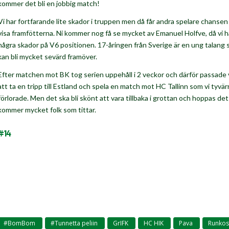
kommer det bli en jobbig match!
Vi har fortfarande lite skador i truppen men då får andra spelare chansen
visa framfötterna. Ni kommer nog få se mycket av Emanuel Holfve, då vi h
några skador på V6 positionen. 17-åringen från Sverige är en ung talang
kan bli mycket sevärd framöver.
Efter matchen mot BK tog serien uppehåll i 2 veckor och därför passade 
att ta en tripp till Estland och spela en match mot HC Tallinn som vi tyvär
förlorade. Men det ska bli skönt att vara tillbaka i grottan och hoppas det
kommer mycket folk som tittar.
#14
#BomBom
#Tunnetta peliin
GrIFK
HC HIK
Pava
Runkos
,
,
,
,
,