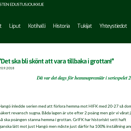
STEN EDUSTUSJOUKKUE
t
Liput
Kotihalli
Historia
Tukijat
Yhteystiedot
”Det ska bli skönt att vara tillbaka i grottan!”
20.9.2018
Då var det dags för hemmapremiär i seriespelet 
Hangö inledde serien med att förlora hemma mot HIFK med 20-27 så dom
säkert revansch sugna. Båda lagen är ute efter 2 poäng men gör vi vårat 
så ska poängen stanna hemma i grottan. GrIFK har historiskt sett haft
ganska lätt mot just Hangö men måste just därför ha 100% inställning an