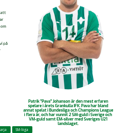
 att
ar
 som
vi på
r
Patrik ”Pava” Johanson är den mest erfaren
spelare i årets Grankulla IFK. Pava har bland
annat spelat i Bundesliga och Champions League
i flera år, och har vunnit 2 SM-guld i Sverige och
VM-guld samt EM-silver med Sveriges U21
landslaget.
arja
SM-liiga
,