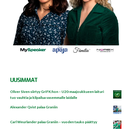
UUSIMMAT
Oliver Siven siirtyy GrIFK:hon – U20‑maajoukkueen laituri
tuo vauhtia ja kilpailua vasemmalle laidalle
Alexander Qvist palaa Graniin
Carl Weurlander palaa Graniin – vuoden tauko päättyy