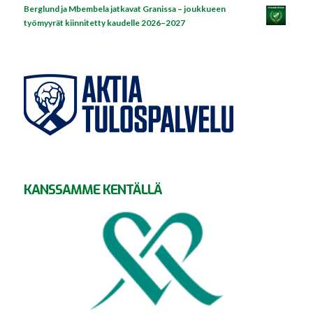
Berglund ja Mbembela jatkavat Granissa – joukkueen
työmyyrät kiinnitetty kaudelle 2026–2027
KANSSAMME KENTÄLLÄ