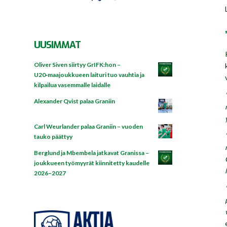
UUSIMMAT
Oliver Siven siirtyy GrIFK:hon –
U20‑maajoukkueen laituri tuo vauhtia ja
kilpailua vasemmalle laidalle
Alexander Qvist palaa Graniin
Carl Weurlander palaa Graniin – vuoden
tauko päättyy
Berglund ja Mbembela jatkavat Granissa –
joukkueen työmyyrät kiinnitetty kaudelle
2026–2027