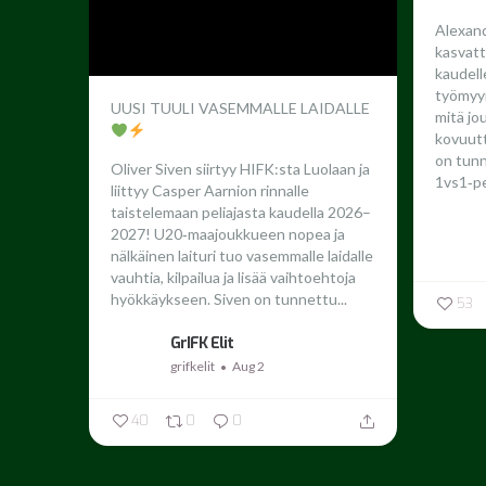
Alexand
kasvatt
kaudel
työmyyr
UUSI TUULI VASEMMALLE LAIDALLE
mitä jo
kovuutta
on tun
Oliver Siven siirtyy HIFK:sta Luolaan ja
1vs1‑pe
liittyy Casper Aarnion rinnalle
taistelemaan peliajasta kaudella 2026–
2027!
U20‑maajoukkueen nopea ja
nälkäinen laituri tuo vasemmalle laidalle
vauhtia, kilpailua ja lisää vaihtoehtoja
hyökkäykseen. Siven on tunnettu...
53
GrIFK Elit
grifkelit
Aug 2
40
0
0