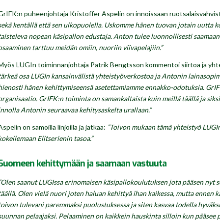
GrIFK:n puheenjohtaja Kristoffer Aspelin on innoissaan ruotsalaisvahvi
sekä kentällä että sen ulkopuolella. Uskomme hänen tuovan jotain uutta ko
taisteleva nopean käsipallon edustaja. Anton tulee luonnollisesti saamaan
osaaminen tarttuu meidän omiin, nuoriin viivapelajiin.”
Myös LUGIn toiminnanjohtaja Patrik Bengtsson kommentoi siirtoa ja yht
tärkeä osa LUGIn kansainvälistä yhteistyöverkostoa ja Antonin lainasopi
hienosti hänen kehittymiseensä asetettamiamme ennakko-odotuksia. GrIFK o
organisaatio. GrIFK:n toiminta on samankaltaista kuin meillä täällä ja sik
innolla Antonin seuraavaa kehitysaskelta urallaan.”
Aspelin on samoilla linjoilla ja jatkaa:
”Toivon mukaan tämä yhteistyö LUGIn 
kokeilemaan Elitserienin tasoa.”
Suomeen kehittymään ja saamaan vastuuta
”Olen saanut LUGIssa erinomaisen käsipallokoulutuksen jota pääsen nyt 
täällä. Olen vielä nuori joten haluan kehittyä ihan kaikessa, mutta ennen k
toivon tulevani paremmaksi puolustuksessa ja siten kasvaa todella hyväks
suunnan pelaajaksi. Pelaaminen on kaikkein hauskinta silloin kun pääsee