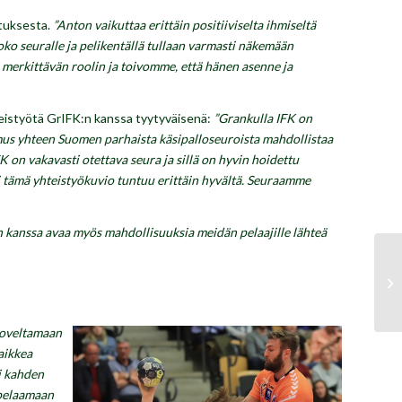
stuksesta.
”Anton vaikuttaa erittäin positiiviselta ihmiseltä
ko seuralle ja pelikentällä tullaan varmasti näkemään
 merkittävän roolin ja toivomme, että hänen asenne ja
eistyötä GrIFK:n kanssa tyytyväisenä:
”Grankulla IFK on
mus yhteen Suomen parhaista käsipalloseuroista mahdollistaa
n vakavasti otettava seura ja sillä on hyvin hoidettu
si tämä yhteistyökuvio tuntuu erittäin hyvältä. Seuraamme
kanssa avaa myös mahdollisuuksia meidän pelaajille lähteä
soveltamaan
aikkea
i kahden
 pelaamaan