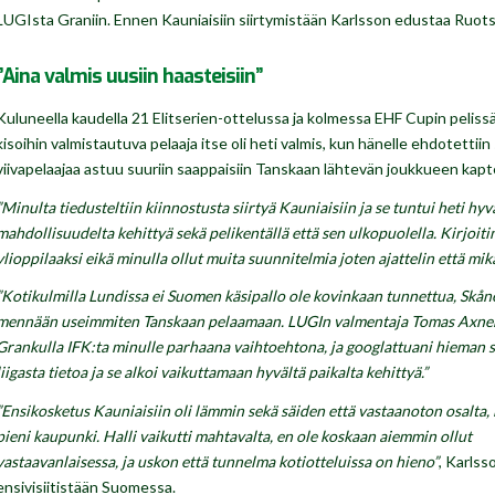
LUGIsta Graniin. Ennen Kauniaisiin siirtymistään Karlsson edustaa Ruot
”Aina valmis uusiin haasteisiin”
Kuluneella kaudella 21 Elitserien-ottelussa ja kolmessa EHF Cupin pelissä
kisoihin valmistautuva pelaaja itse oli heti valmis, kun hänelle ehdotetti
viivapelaajaa astuu suuriin saappaisiin Tanskaan lähtevän joukkueen kapt
”Minulta tiedusteltiin kiinnostusta siirtyä Kauniaisiin ja se tuntui heti hyv
mahdollisuudelta kehittyä sekä pelikentällä että sen ulkopuolella. Kirjoitin
ylioppilaaksi eikä minulla ollut muita suunnitelmia joten ajattelin että mikä
”Kotikulmilla Lundissa ei Suomen käsipallo ole kovinkaan tunnettua, Skån
mennään useimmiten Tanskaan pelaamaan. LUGIn valmentaja Tomas Axner 
Grankulla IFK:ta minulle parhaana vaihtoehtona, ja googlattuani hieman
liigasta tietoa ja se alkoi vaikuttamaan hyvältä paikalta kehittyä.”
”Ensikosketus Kauniaisiin oli lämmin sekä säiden että vastaanoton osalta,
pieni kaupunki. Halli vaikutti mahtavalta, en ole koskaan aiemmin ollut
vastaavanlaisessa, ja uskon että tunnelma kotiotteluissa on hieno”
, Karlss
ensivisiitistään Suomessa.