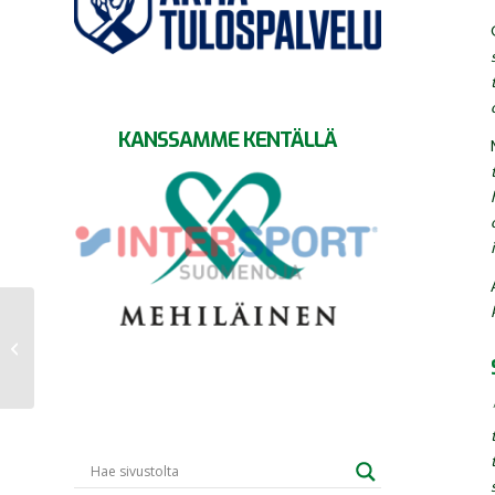
KANSSAMME KENTÄLLÄ
Kaj Hagman GrIFK:n uusi
päävalmentaja