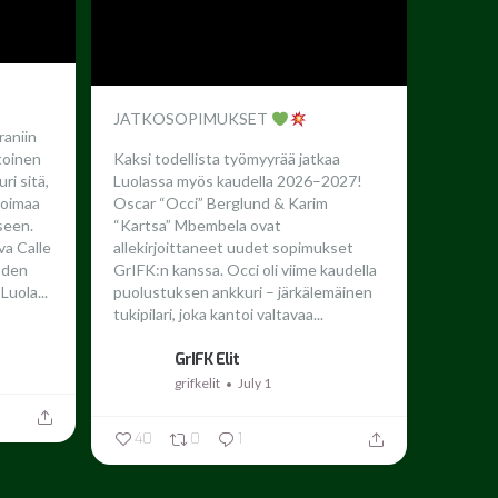
JATKOSOPIMUKSET
raniin
toinen
Kaksi todellista työmyyrää jatkaa
ri sitä,
Luolassa myös kaudella 2026–2027!
 voimaa
Oscar “Occi” Berglund & Karim
seen.
“Kartsa” Mbembela ovat
a Calle
allekirjoittaneet uudet sopimukset
oden
GrIFK:n kanssa.
Occi oli viime kaudella
Luola...
puolustuksen ankkuri – järkälemäinen
tukipilari, joka kantoi valtavaa...
GrIFK Elit
grifkelit
July 1
40
0
1