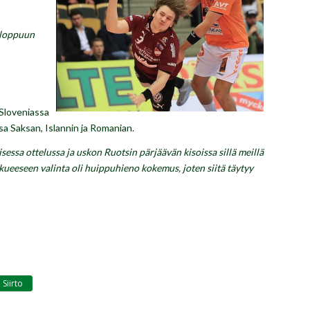
a loppuun
Sloveniassa
sa Saksan, Islannin ja Romanian.
isessa ottelussa ja uskon Ruotsin pärjäävän kisoissa sillä meillä
kkueeseen valinta oli huippuhieno kokemus, joten siitä täytyy
Siirto