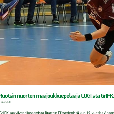
Ruotsin nuorten maajoukkuepelaaja LUGI:sta GrIFK
4.6.2018
GrIFK saa viivapeliosaamista Ruotsin Elitserienistä kun 19-vuotias Anto