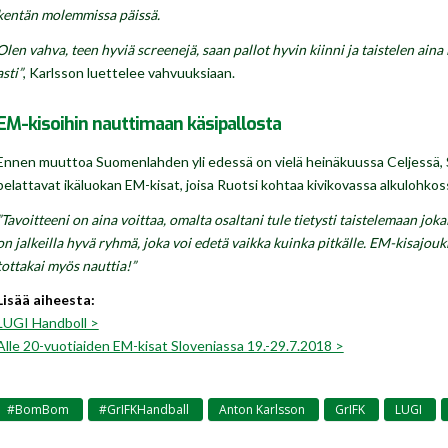
kentän molemmissa päissä.
Olen vahva, teen hyviä screenejä, saan pallot hyvin kiinni ja taistelen ain
asti”
, Karlsson luettelee vahvuuksiaan.
EM-kisoihin nauttimaan käsipallosta
Ennen muuttoa Suomenlahden yli edessä on vielä heinäkuussa Celjessä, 
pelattavat ikäluokan EM-kisat, joisa Ruotsi kohtaa kivikovassa alkulohkos
”Tavoitteeni on aina voittaa, omalta osaltani tule tietysti taistelemaan joka
on jalkeilla hyvä ryhmä, joka voi edetä vaikka kuinka pitkälle. EM-kisajou
tottakai myös nauttia!”
Lisää aiheesta:
LUGI Handboll >
Alle 20-vuotiaiden EM-kisat Sloveniassa 19.-29.7.2018 >
#BomBom
#GrIFKHandball
Anton Karlsson
GrIFK
LUGI
,
,
,
,
,