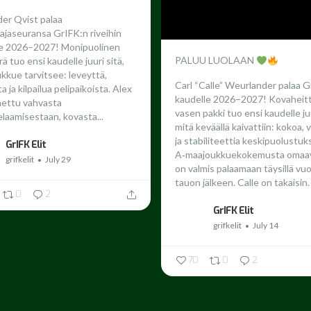
er Qvist palaa
ajaseuransa GrIFK:n riveihin
le 2026–2027!
Monipuolinen
PALUU LUOLAAN
ä tuo ensi kaudelle juuri sitä,
ukkue tarvitsee: leveyttä,
Carl “Calle” Weurlander palaa G
 ja kilpailua pelipaikoista. Alex
kaudelle 2026–2027!
Kovaheit
nettu vahvasta
vasen pakki tuo ensi kaudelle juu
laamisestaan, kovasta...
mitä keväällä kaivattiin: kokoa,
ja stabiliteettia keskipuolustuk
GrIFK Elit
A‑maajoukkuekokemusta omaav
grifkelit
July 29
on valmis palaamaan täysillä vu
tauon jälkeen.
Calle on takaisin. 
0
2
GrIFK Elit
grifkelit
July 14
70
0
2