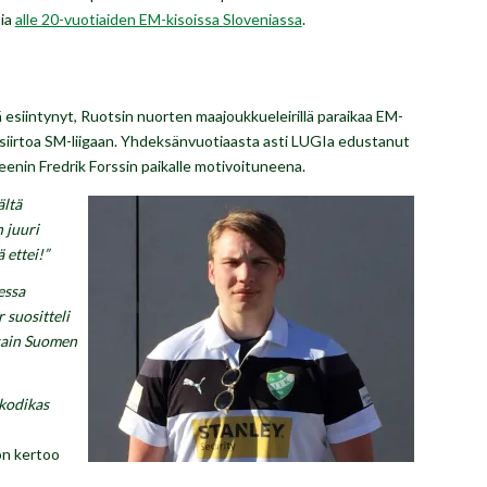
sia
alle 20-vuotiaiden EM-kisoissa Sloveniassa
.
 esiintynyt, Ruotsin nuorten maajoukkueleirillä paraikaa EM-
in siirtoa SM-liigaan. Yhdeksänvuotiaasta asti LUGIa edustanut
eenin Fredrik Forssin paikalle motivoituneena.
ältä
 juuri
 ettei!”
essa
suositteli
 sain Suomen
 kodikas
on kertoo