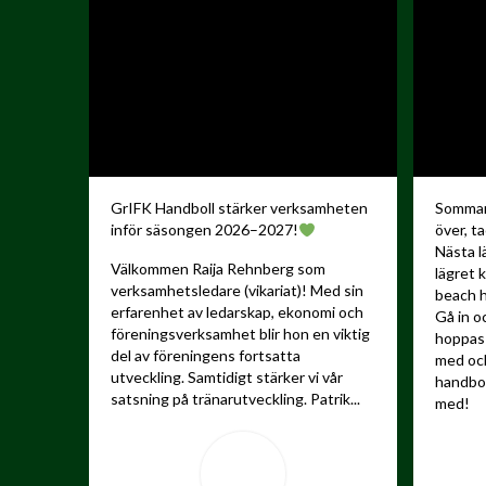
GrIFK Handboll stärker verksamheten
Sommare
inför säsongen 2026–2027!
över, ta
Nästa l
Välkommen Raija Rehnberg som
lägret 
verksamhetsledare (vikariat)! Med sin
beach h
erfarenhet av ledarskap, ekonomi och
Gå in o
föreningsverksamhet blir hon en viktig
hoppas 
del av föreningens fortsatta
med och
utveckling.
Samtidigt stärker vi vår
handbo
satsning på tränarutveckling. Patrik...
med!
...