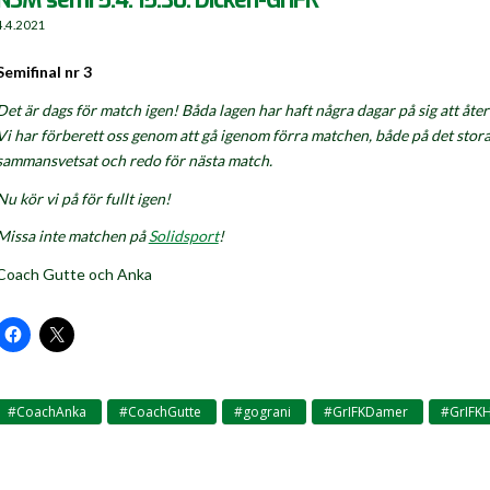
4.4.2021
Semifinal nr 3
Det är dags för match igen! Båda lagen har haft några dagar på sig att åte
Vi har förberett oss genom att gå igenom förra matchen, både på det stora 
sammansvetsat och redo för nästa match.
Nu kör vi på för fullt igen!
Missa inte matchen på
Solidsport
!
Coach Gutte och Anka
#CoachAnka
#CoachGutte
#gograni
#GrIFKDamer
#GrIFKH
,
,
,
,