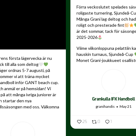
Förra veckoslutet spelades sä
roligaste turnering, Sjundeå-C
Många Grani lag deltog och ha
roligt och presterade fint
är det sommar, tack för säsong
2025-2026
Viime viikonloppuna pelattiin 
hauskin turnaus, Sjundeå-Cup
ns första lägervecka är nu
Monet Grani-joukkueet osallistu
ck till alla som deltog
äger ordnas 5-7 augusti, på
kommer vi att träna mycket
andboll inför GANT beach cup.
ch anmäl er på hemsidan! Vi
på att många ivriga juniorer är
Grankulla IFK Handboll
 startar den nya
granihandis
May 21
llssäsongen med oss. Välkomna
25
0
1