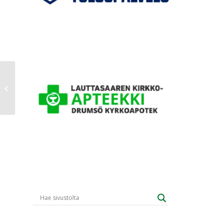
NSM semi 1.4.: GrIFK-
Dicken 26-28, ja. 23-23