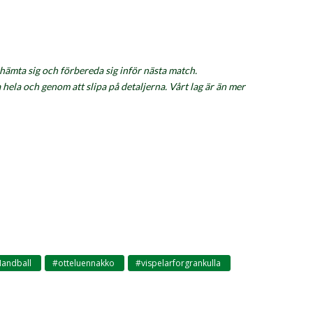
rhämta sig och förbereda sig inför nästa match.
hela och genom att slipa på detaljerna. Vårt lag är än mer
andball
#otteluennakko
#vispelarforgrankulla
,
,