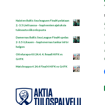
Naisten Baltic Sea leaguen Final4 pelataan
2.-3.5 Liettuassa – kapteenien ajatuksia
tulevasta viikonlopusta
Damernas Baltic Sea League Final4 spelas
2-3.5 i Litauen – kaptenernas tankar inför
helgen
Otteluraportti 24.4. 4. finaali HIFK vs
GrIFK
Matchrapport 24.4 Final 4 HIFK vs GrIFK