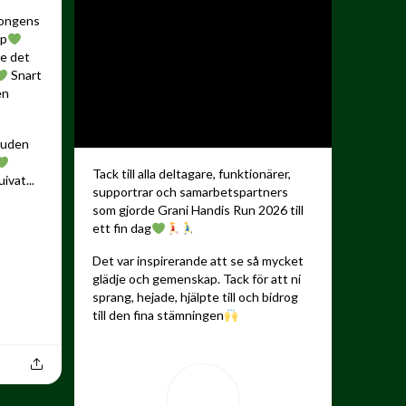
songens
up
de det
Snart
en
kauden
Tack till alla deltagare, funktionärer,
ivat...
supportrar och samarbetspartners
som gjorde Grani Handis Run 2026 till
ett fin dag
Det var inspirerande att se så mycket
glädje och gemenskap. Tack för att ni
sprang, hejade, hjälpte till och bidrog
till den fina stämningen
...