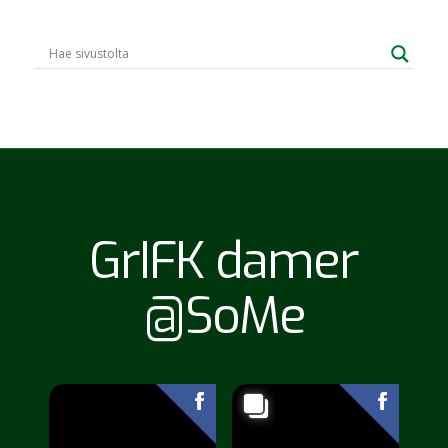
GrIFK damer
@SoMe