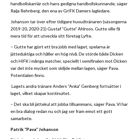
handbollskarriär och hans gedigna handbollskunnande, säger
Raija Rehnberg, den ena av GrIFK Damers lagledare.
Johanson tar över efter tidigare huvudtränaren (säsongerna
2019-20, 2020-21) Gustaf ”Gutte” Ahlroos. Gutte ville få
mera tid för att utveckla sitt företag Lyfte.
–
Gutte har gjort ett bra jobb med laget, spelarna är
jätteduktiga och håller en hög nivå. De störde både Dicken
och HIFK i många matcher, speciellt i semifinalen mot Dicken
var det inte mycket som skiljde mellan lagen, säger Pava.
Potentialen finns.
Lagets andra tränare Anders ”Anka” Genberg fortsätter i
laget, vilket skapar kontinuitet.
–
Det ska bli jättekul att jobba tillsammans, säger Pava. Vi har
en bra dialog redan nu och jag ser fram emot ett gott
samarbete.
Patrik ”Pava” Johanson