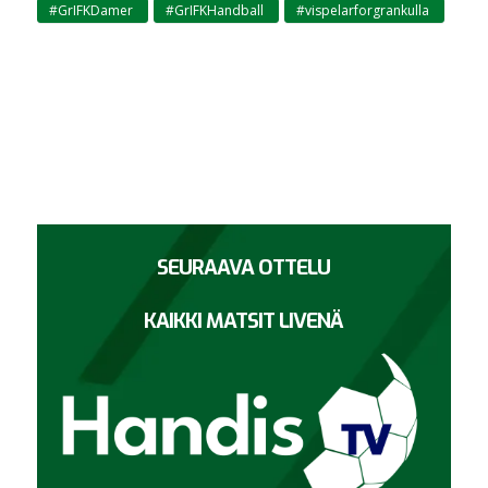
#GrIFKDamer
#GrIFKHandball
#vispelarforgrankulla
,
,
SEURAAVA OTTELU
KAIKKI MATSIT LIVENÄ