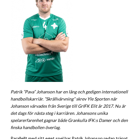
Patrik ”Pava” Johanson har en lång och gedigen internationell
handbollskarriär. ”Skrällvärvning” skrev Yle Sporten när
Johanson värvades från Sverige till GrIFK Elit år 2017. Nu är
det dags för nästa steg i karriären. Johansons unika
spelarerfarenhet gagnar både Grankulla IFK:s Damer och den
finska handbollen överlag.
Parallellt med sitt eget spel har Patrik Johanson redan tränat