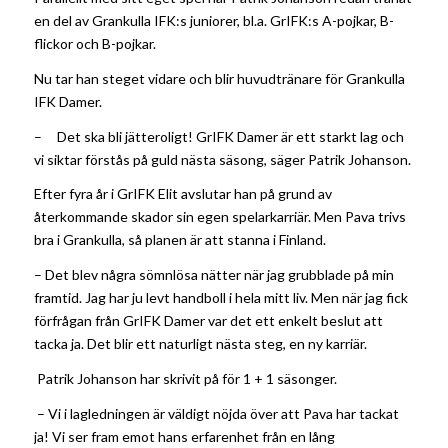
en del av Grankulla IFK:s juniorer,
bl.a. GrIFK:s A-pojkar, B-
flickor och B-pojkar.
Nu tar han steget vidare och blir huvudtränare för Grankulla
IFK Damer.
–
Det ska bli jätteroligt! GrIFK Damer är ett starkt lag och
vi siktar förstås på guld nästa säsong, säger Patrik Johanson.
Efter fyra år i GrIFK Elit avslutar han på grund av
återkommande skador sin egen spelarkarriär. Men Pava trivs
bra i Grankulla, så planen är att stanna i Finland.
–
Det blev några sömnlösa nätter när jag grubblade på min
framtid. Jag har ju levt handboll i hela mitt liv. Men när jag fick
förfrågan från GrIFK Damer var det ett enkelt beslut att
tacka ja. Det blir ett naturligt nästa steg, en ny karriär.
Patrik Johanson har skrivit på för 1 + 1 säsonger.
–
Vi i lagledningen är väldigt nöjda över att Pava har tackat
ja! Vi ser fram emot hans erfarenhet från en lång