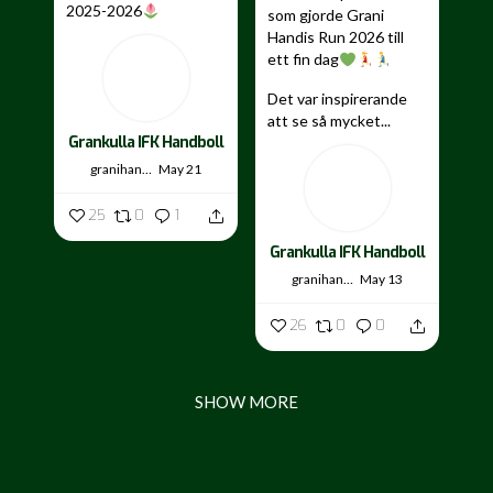
2025-2026
som gjorde Grani
Handis Run 2026 till
...
ett fin dag
Det var inspirerande
att se så mycket...
Grankulla IFK Handboll
granihandis
May 21
25
0
1
Grankulla IFK Handboll
granihandis
May 13
26
0
0
SHOW MORE