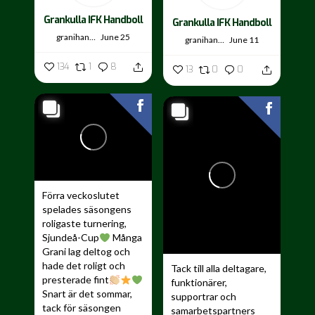
Grankulla IFK Handboll
Grankulla IFK Handboll
granihandis
June 25
granihandis
June 11
134
1
8
13
0
0
Förra veckoslutet
spelades säsongens
roligaste turnering,
Sjundeå-Cup
Många
Grani lag deltog och
hade det roligt och
Tack till alla deltagare,
presterade fint
funktionärer,
Snart är det sommar,
supportrar och
tack för säsongen
samarbetspartners