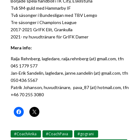
Började spela handboll i IK City, Eskilstuna
Två SM-guld med Hammarby IF
Två säsonger i Bundesligan med TBV Lemgo
Tre säsonger i Champions League
2017-2021 GrIFK Elit, Grankulla
2021- ny huvudtränare för GrIFK Damer
Mera info:
Raija Rehnberg, lagledare, raija.rehnberg (at) gmail.com
,
tfn
045 1779 577
Jan-Erik Sandelin, lagledare,
janne.sandelin (at) gmail.com
, tfn
050 436 5567
Patrik Johanson, huvudtränare,
pava_87 (at) hotmail.com
, tfn
+46 70 255 3080
#CoachAnka
#CoachPava
#gograni
,
,
,