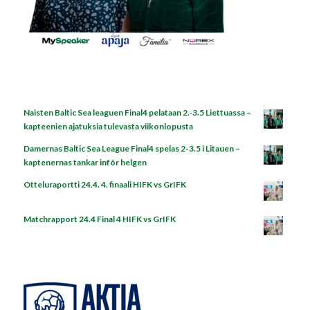
Naisten Baltic Sea leaguen Final4 pelataan 2.-3.5 Liettuassa –
kapteenien ajatuksia tulevasta viikonlopusta
Damernas Baltic Sea League Final4 spelas 2-3.5 i Litauen –
kaptenernas tankar inför helgen
Otteluraportti 24.4. 4. finaali HIFK vs GrIFK
Matchrapport 24.4 Final 4 HIFK vs GrIFK