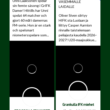
Unni Laaksonen spelar
VASEMMALLE
sin femte säsong i GrIFK
LAIDALLE ️
Damer!
Hittills har Unni
spelat 64 matcher och
Oliver Siven siirtyy
gjort 60 mål i damernas
HIFK:sta Luolaan ja
FM-serie. Hon är en stark
liittyy Casper Aarnion
och spelsmart
rinnalle taistelemaan
niometersspelare som...
peliajasta kaudella 2026–
2027!
U20‑maajoukkue...
Grankulla IFK miehet