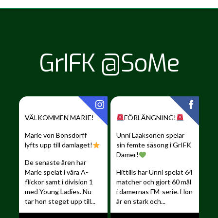
GrIFK @SoMe
VÄLKOMMEN MARIE!
FÖRLÄNGNING!
Marie von Bonsdorff
Unni Laaksonen spelar
lyfts upp till damlaget!
sin femte säsong i GrIFK
Damer!
De senaste åren har
Marie spelat i våra A-
Hittills har Unni spelat 64
flickor samt i division 1
matcher och gjort 60 mål
med Young Ladies. Nu
i damernas FM-serie. Hon
tar hon steget upp till...
är en stark och...