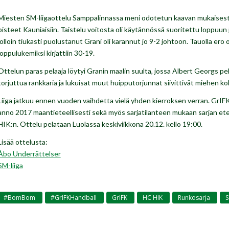
Miesten SM-liigaottelu Samppalinnassa meni odotetun kaavan mukaisest
pisteet Kauniaisiin. Taistelu voitosta oli käytännössä suoritettu loppuun 
jolloin tiukasti puolustanut Grani oli karannut jo 9-2 johtoon. Tauolla ero ol
loppulukemiksi kirjattiin 30-19.
Ottelun paras pelaaja löytyi Granin maalin suulta, jossa Albert Georgs pel
torjuttua rankkaria ja lukuisat muut huipputorjunnat siivittivät miehen k
Liiga jatkuu ennen vuoden vaihdetta vielä yhden kierroksen verran. GrIF
anno 2017 maantieteellisesti sekä myös sarjatilanteen mukaan sarjan e
HIK:n. Ottelu pelataan Luolassa keskiviikkona 20.12. kello 19:00.
Lisää ottelusta:
Åbo Underrättelser
SM-liiga
#BomBom
#GrIFKHandball
GrIFK
HC HIK
Runkosarja
S
,
,
,
,
,