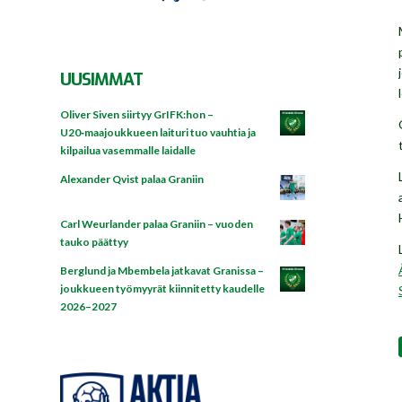
UUSIMMAT
Oliver Siven siirtyy GrIFK:hon –
U20‑maajoukkueen laituri tuo vauhtia ja
kilpailua vasemmalle laidalle
Alexander Qvist palaa Graniin
Carl Weurlander palaa Graniin – vuoden
tauko päättyy
Berglund ja Mbembela jatkavat Granissa –
joukkueen työmyyrät kiinnitetty kaudelle
2026–2027