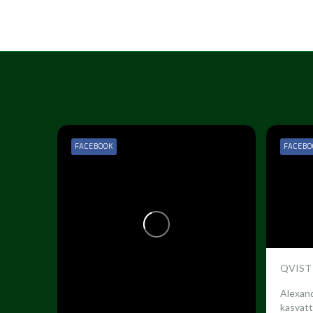
FACEBOOK
FACEBO
QVIST
Alexand
kasvatt