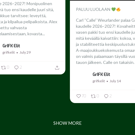
le 2026–2027!
Monipuolinen
PALUU LUOLAAN
ä tuo ensi kaudelle juuri sitä,
ukkue tarvitsee: leveyttä,
Carl “Calle” Weurlander palaa G
 ja kilpailua pelipaikoista. Alex
kaudelle 2026–2027!
Kovaheit
nettu vahvasta
vasen pakki tuo ensi kaudelle juu
laamisestaan, kovasta...
mitä keväällä kaivattiin: kokoa,
ja stabiliteettia keskipuolustuk
GrIFK Elit
A‑maajoukkuekokemusta omaav
grifkelit
July 29
on valmis palaamaan täysillä vu
tauon jälkeen.
Calle on takaisin. 
0
2
GrIFK Elit
grifkelit
July 14
70
0
2
SHOW MORE