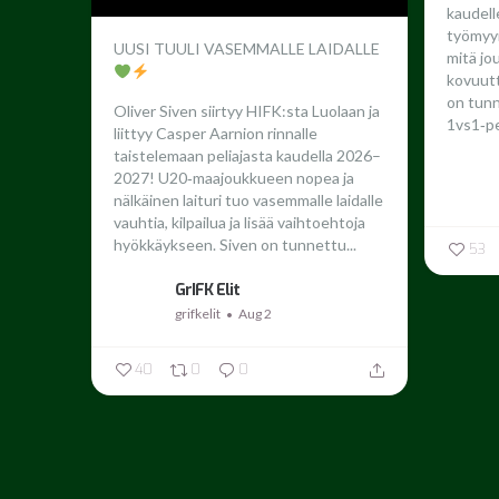
kaudel
työmyyr
UUSI TUULI VASEMMALLE LAIDALLE
mitä jo
kovuutta
on tun
Oliver Siven siirtyy HIFK:sta Luolaan ja
1vs1‑pe
liittyy Casper Aarnion rinnalle
taistelemaan peliajasta kaudella 2026–
2027!
U20‑maajoukkueen nopea ja
nälkäinen laituri tuo vasemmalle laidalle
vauhtia, kilpailua ja lisää vaihtoehtoja
hyökkäykseen. Siven on tunnettu...
53
GrIFK Elit
grifkelit
Aug 2
40
0
0