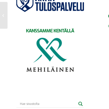
GrIFK:n pistejahti jatkuu
ÅIFK-ottelulla
KANSSAMME KENTÄLLÄ