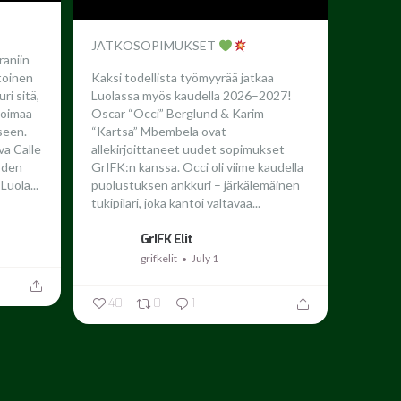
JATKOSOPIMUKSET
raniin
toinen
Kaksi todellista työmyyrää jatkaa
ri sitä,
Luolassa myös kaudella 2026–2027!
 voimaa
Oscar “Occi” Berglund & Karim
seen.
“Kartsa” Mbembela ovat
a Calle
allekirjoittaneet uudet sopimukset
oden
GrIFK:n kanssa.
Occi oli viime kaudella
Luola...
puolustuksen ankkuri – järkälemäinen
tukipilari, joka kantoi valtavaa...
GrIFK Elit
grifkelit
July 1
40
0
1