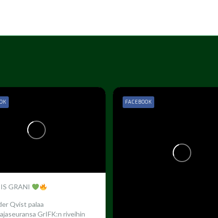
OK
FACEBOOK
 IS GRANI
er Qvist palaa
ajaseuransa GrIFK:n riveihin