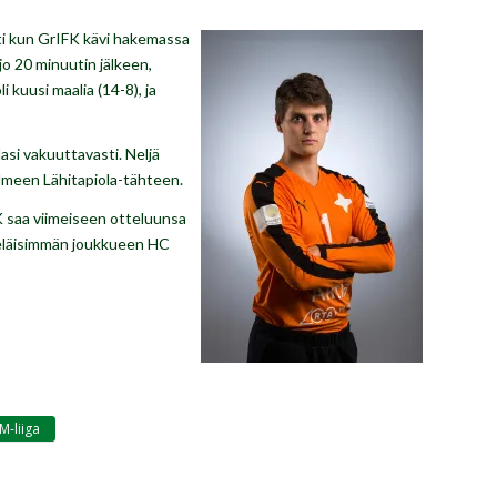
i kun GrIFK kävi hakemassa
jo 20 minuutin jälkeen,
i kuusi maalia (14-8), ja
asi vakuuttavasti. Neljä
olmeen Lähitapiola-tähteen.
K saa viimeiseen otteluunsa
teläisimmän joukkueen HC
M-liiga