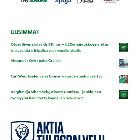
UUSIMMAT
Oliver Siven siirtyy GrIFK:hon – U20‑maajoukkueen laituri
tuo vauhtia ja kilpailua vasemmalle laidalle
Alexander Qvist palaa Graniin
Carl Weurlander palaa Graniin – vuoden tauko päättyy
Berglund ja Mbembela jatkavat Granissa – joukkueen
työmyyrät kiinnitetty kaudelle 2026–2027