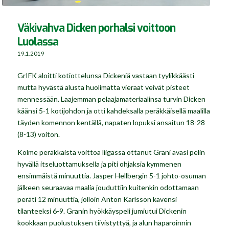
Väkivahva Dicken porhalsi voittoon
Luolassa
19.1.2019
GrIFK aloitti kotiottelunsa Dickeniä vastaan tyylikkäästi
mutta hyvästä alusta huolimatta vieraat veivät pisteet
mennessään. Laajemman pelaajamateriaalinsa turvin Dicken
käänsi 5-1 kotijohdon ja otti kahdeksalla peräkkäisellä maalilla
täyden komennon kentällä, napaten lopuksi ansaitun 18-28
(8-13) voiton.
Kolme peräkkäistä voittoa liigassa ottanut Grani avasi pelin
hyvällä itseluottamuksella ja piti ohjaksia kymmenen
ensimmäistä minuuttia. Jasper Hellbergin 5-1 johto-osuman
jälkeen seuraavaa maalia jouduttiin kuitenkin odottamaan
peräti 12 minuuttia, jolloin Anton Karlsson kavensi
tilanteeksi 6-9. Granin hyökkäyspeli jumiutui Dickenin
kookkaan puolustuksen tiivistyttyä, ja alun haparoinnin