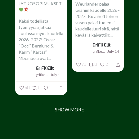
JATKOSOPIMUKSET
Weurlander palaa
Graniin kaudelle 2026–
2027!
Kovaheittoinen
Kaksi todellista
vasen pakki tuo ensi
työmyyrää jatkaa
kaudelle juuri sitä, mitä
Luolassa myös kaudella
keväällä kaivattiin:...
2026–2027!
Oscar
GrIFK Elit
“Occi” Berglund &
grifkelit
July 14
Karim “Kartsa”
Mbembela ovat...
70
0
2
GrIFK Elit
grifkelit
July 1
40
0
1
SHOW MORE