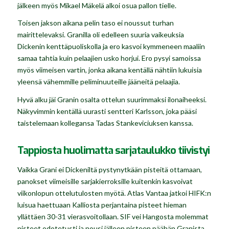
jälkeen myös Mikael Mäkelä alkoi osua pallon tielle.
Toisen jakson aikana pelin taso ei noussut turhan
mairittelevaksi. Granilla oli edelleen suuria vaikeuksia
Dickenin kenttäpuoliskolla ja ero kasvoi kymmeneen maaliin
samaa tahtia kuin pelaajien usko horjui. Ero pysyi samoissa
myös viimeisen vartin, jonka aikana kentällä nähtiin lukuisia
yleensä vähemmille peliminuuteille jääneitä pelaajia.
Hyvä alku jäi Granin osalta ottelun suurimmaksi ilonaiheeksi.
Näkyvimmin kentällä uurasti sentteri Karlsson, joka pääsi
taistelemaan kollegansa Tadas Stankeviciuksen kanssa.
Tappiosta huolimatta sarjataulukko tiivistyi
Vaikka Grani ei Dickeniltä pystynytkään pisteitä ottamaan,
panokset viimeisille sarjakierroksille kuitenkin kasvoivat
viikonlopun ottelutulosten myötä. Atlas Vantaa jatkoi HIFK:n
luisua haettuaan Kalliosta perjantaina pisteet hieman
yllättäen 30-31 vierasvoitollaan. SIF vei Hangosta molemmat
pisteet odotetusti ja nousi jälleen pisteen päähän Granista,