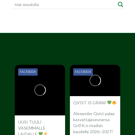
FACEBOOK
FACEBOOK
QVIST IS GRANI
Alexander Qvist palaa
kasvattajaseuransa
UUSI TUULI
GrIFK:n riveihin
VASEMMALLE
kaudelle 2026–2027!
LAIDALLE