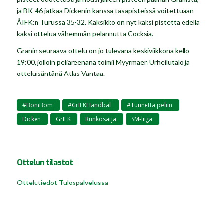
ja BK-46 jatkaa Dickenin kanssa tasapisteissä voitettuaan
ÅIFK:n Turussa 35-32. Kaksikko on nyt kaksi pistettä edellä
kaksi ottelua vähemmän pelannutta Cocksia.
Granin seuraava ottelu on jo tulevana keskiviikkona kello
19:00, jolloin peliareenana toimii Myyrmäen Urheilutalo ja
otteluisäntänä Atlas Vantaa.
#BomBom
#GrIFKHandball
#Tunnetta peliin
,
,
,
Dicken
GrIFK
Runkosarja
SM-liiga
,
,
,
Ottelun tilastot
Ottelutiedot Tulospalvelussa