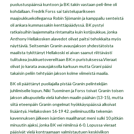
puolustuspäänsä kuntoon ja BK:takin vastaan peli-ilme oli
kohdallaan. Fredrik Forss sai taisteluparikseen
maajoukkuekollegansa Robin Sjömanin ja kamppailu senteistä
oli ankara kummassakin kenttäpäädyssä. BK pystyi
ratkaisuihin laajemmalta rintamalta kuin kotijoukkue, jonka
Anthony Hellakosken alavedot olivat paitsi tehokkaita myös
näyttäviä. Seitsemän Granin avausjakson yhdestätoista
maalista tykittänyt Hellakoski ei aivan saanut riittävästi
tulitukea joukkuetovereiltaan BK:n puristuksessa.Vieraat
olivat jo karata avausjaksolla karkuun mutta Grani pääsi
takaisin peliin tehtyään jakson kolme viimeistä maalia.
BK oli päättänyt puoliajalla pistää Granin pelintekijän
juhlimiselle lopun. Niki Tuominen ja Forss toivat Granin toisen
jakson alkupuolella vielä kahden maalin päähän (13-15), mutta
siitä eteenpäin Granin ongelmat hyökkäyspäässä alkoivat
lisääntyä. Hellakosken 16-19 42. peliminuutilla tekemän
kavennuksen jälkeen isäntien maalihanat meni sulki 10 pitkän
minuutin ajaksi, jonka BK vei nimiinsä 6-0. Lopussa vieraat
pääsivät vielä kontraamaan valmistautuen keskiviikon