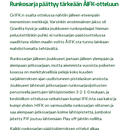
Runkosarja päättyy tärkeään ÅIFK-otteluun
GrIFK:n osalta ottelussa nähtiin jälleen eteenpäin
menemisen merkkejä. Varsinkin ensimmäinen jakso oli
Granilta hyvä ja vaikka joukkueen runkopelaajat hieman
peluutettiinkin puhki, ei runkosarjan päätösottelussa
vaadittava viiden maalin voitto ÅIFK:sta tunnu lainkaan
mahdottomalta tehtävältä.
Runkosarjan jälkeen joukkueet jaetaan jälleen ylempään ja
alempaan jatkosarjaan, mutta aiemmista vuosista poiketen
luvassa on merkityksellisiä pelejä koko kuuden
sarjakierroksen ajan uudistuneen pistelaskun ansiosta.
Joukkueet lähtevät jatkosarjaan runkosarjasijoitusten
perusteella jaettujen lähtöpisteiden 3-2-1-0 mukaan, ja
keskiviikon ottelussa ratkaistaan kumpi IFK:ista saa kaksi ja
kumpi yhden. HIFK on varmuudella runkosarjan viitonen ja
saa alempaan jatkosarjaan kolme lähtöpistettä, jumboksi
jätetty PIF joutuu lähtemään Play off-jahtiin nollilta.
Kaikki runkosarjan päätöskierroksen ottelut alkaa