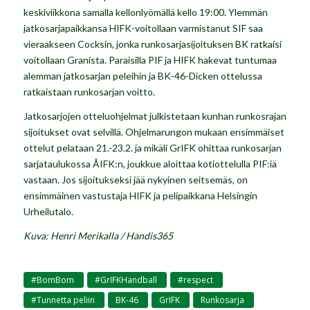
keskiviikkona samalla kellonlyömällä kello 19:00. Ylemmän
jatkosarjapaikkansa HIFK-voitollaan varmistanut SIF saa
vieraakseen Cocksin, jonka runkosarjasijoituksen BK ratkaisi
voitollaan Granista. Paraisilla PIF ja HIFK hakevat tuntumaa
alemman jatkosarjan peleihin ja BK-46-Dicken ottelussa
ratkaistaan runkosarjan voitto.
Jatkosarjojen otteluohjelmat julkistetaan kunhan runkosrajan
sijoitukset ovat selvillä. Ohjelmarungon mukaan ensimmäiset
ottelut pelataan 21.-23.2. ja mikäli GrIFK ohittaa runkosarjan
sarjataulukossa ÅIFK:n, joukkue aloittaa kotiottelulla PIF:iä
vastaan. Jos sijoitukseksi jää nykyinen seitsemäs, on
ensimmäinen vastustaja HIFK ja pelipaikkana Helsingin
Urheilutalo.
Kuva: Henri Merikalla / Handis365
#BomBom
#GrIFKHandball
#respect
,
,
,
#Tunnetta peliin
BK-46
GrIFK
Runkosarja
,
,
,
,