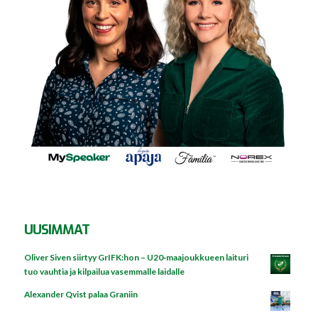
UUSIMMAT
Oliver Siven siirtyy GrIFK:hon – U20‑maajoukkueen laituri
tuo vauhtia ja kilpailua vasemmalle laidalle
Alexander Qvist palaa Graniin