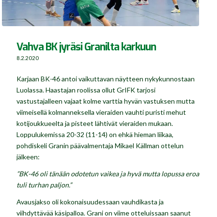
Vahva BK jyräsi Granilta karkuun
8.2.2020
Karjaan BK-46 antoi vaikuttavan näytteen nykykunnostaan
Luolassa. Haastajan roolissa ollut GrIFK tarjosi
vastustajalleen vajaat kolme varttia hyvän vastuksen mutta
viimeisellä kolmanneksella vieraiden vauhti puristi mehut
kotijoukkueelta ja pisteet lähtivät vieraiden mukaan.
Loppulukemissa 20-32 (11-14) on ehkä hieman liikaa,
pohdiskeli Granin päävalmentaja Mikael Källman ottelun
jälkeen:
”BK-46 oli tänään odotetun vaikea ja hyvä mutta lopussa eroa
tuli turhan paljon.”
Avausjakso oli kokonaisuudessaan vauhdikasta ja
viihdyttävää käsipalloa. Grani on viime otteluissaan saanut