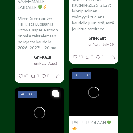
VASEMMALLE
kaudelle 2026–2027!
LAIDALLE
Monipuolinen
työmyyrä tuo ensi
Oliver Siven siirtyy
kaudelle juuri sitä, mitä
HIFK:sta Luolaan ja
joukkue tarvitsee:...
liittyy Casper Aarnion
rinnalle taistelemaan
GrIFK Elit
peliajasta kaudella
grifkelit
July 29
2026–2027!
U20‑ma...
53
0
2
GrIFK Elit
grifkelit
Aug 2
FACEBOOK
40
0
0
FACEBOOK
PALUU LUOLAAN