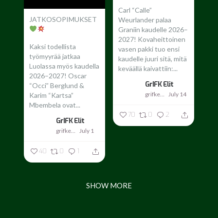
Carl “Calle”
JATKOSOPIMUKSET
Weurlander palaa
Graniin kaudelle 2026–
2027!
Kovaheittoinen
Kaksi todellista
vasen pakki tuo ensi
työmyyrää jatkaa
kaudelle juuri sitä, mitä
Luolassa myös kaudella
keväällä kaivattiin:...
2026–2027!
Oscar
GrIFK Elit
“Occi” Berglund &
grifkelit
July 14
Karim “Kartsa”
Mbembela ovat...
70
0
2
GrIFK Elit
grifkelit
July 1
40
0
1
SHOW MORE