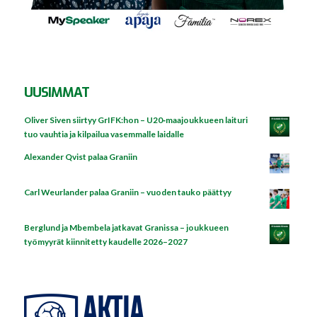
UUSIMMAT
Oliver Siven siirtyy GrIFK:hon – U20‑maajoukkueen laituri
tuo vauhtia ja kilpailua vasemmalle laidalle
Alexander Qvist palaa Graniin
Carl Weurlander palaa Graniin – vuoden tauko päättyy
Berglund ja Mbembela jatkavat Granissa – joukkueen
työmyyrät kiinnitetty kaudelle 2026–2027