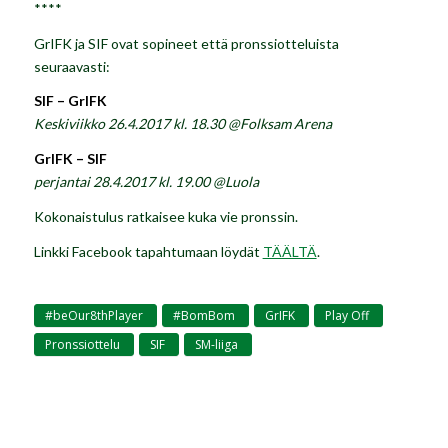
****
GrIFK ja SIF ovat sopineet että pronssiotteluista
seuraavasti:
SIF – GrIFK
Keskiviikko 26.4.2017 kl. 18.30 @Folksam Arena
GrIFK – SIF
perjantai 28.4.2017 kl. 19.00 @Luola
Kokonaistulus ratkaisee kuka vie pronssin.
Linkki Facebook tapahtumaan löydät
TÄÄLTÄ
.
#beOur8thPlayer
#BomBom
GrIFK
Play Off
,
,
,
,
Pronssiottelu
SIF
SM-liiga
,
,