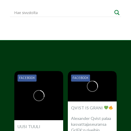
FACEBOOK
FACEBOOK
QVIST IS GRANI
Alexander Qvist palaa
kasvattajaseuransa
UUSI TUULI
GrIFK:n riveihin