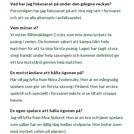
Vad har jag fokuserat på under den gångna veckan?
Personligen har jag fokuserat på att röra mig rätt i försvaret
och att se alla alternativ i anfallsspelet.
Vem möter vi?
Vi möter Riihimäkilaget Cocks som inte ännu lyckats ta
poäng i serien. De kommer säkert att kämpa hårt hela
matchen för att ta sina första poäng. Laget har tagit stora
steg framåt under hela säsongen och kommer definitivt ge
ett bra motstånd genom hela matchen
En motståndare att hålla ögonen på?
Här vill jag lyfta fram Nóra Zvolenszky. Hon är en mångsidig
spelare som gör sin första säsong i Finland. Hon har en bra
spelstil och speciellt i försvaret måste vi se till att stoppa
henne.
En egen spelare att hålla ögonen på?
Jag vill lyfta fram Moa Sjölund. Hon är en bra och jämn spelare
som sällan har en dålig dag mellan stolparna. Hon bidrar även
med mycket volym på planen:)