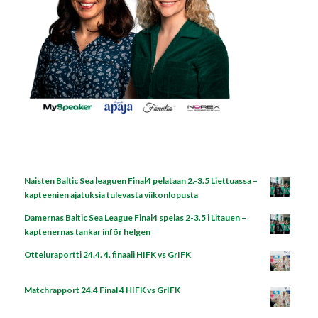
Naisten Baltic Sea leaguen Final4 pelataan 2.-3.5 Liettuassa –
kapteenien ajatuksia tulevasta viikonlopusta
Damernas Baltic Sea League Final4 spelas 2-3.5 i Litauen –
kaptenernas tankar inför helgen
Otteluraportti 24.4. 4. finaali HIFK vs GrIFK
Matchrapport 24.4 Final 4 HIFK vs GrIFK