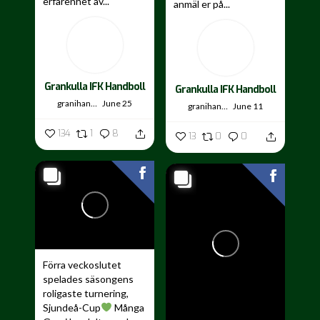
erfarenhet av...
anmäl er på...
Grankulla IFK Handboll
Grankulla IFK Handboll
granihandis
June 25
granihandis
June 11
134
1
8
13
0
0
Förra veckoslutet
spelades säsongens
roligaste turnering,
Sjundeå-Cup
Många