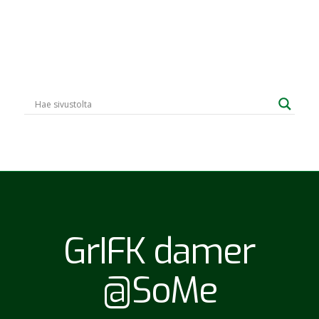
GrIFK damer
@SoMe