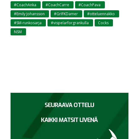
#CoachAnka
#CoachCarre
#CoachPava
,
,
,
#Emily Johansson
#GrIFKDamer
#otteluennakko
,
,
,
#SM-runkosarja
#vispelarforgrankulla
Cocks
,
,
,
NSM
SEURAAVA OTTELU
KAIKKI MATSIT LIVENÄ