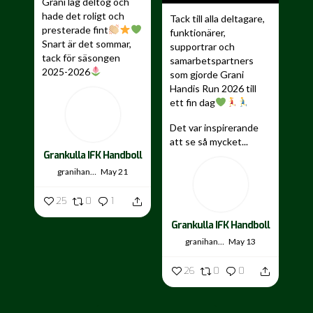
Grani lag deltog och
hade det roligt och
Tack till alla deltagare,
presterade fint
funktionärer,
Snart är det sommar,
supportrar och
tack för säsongen
samarbetspartners
2025-2026
som gjorde Grani
Handis Run 2026 till
...
ett fin dag
Det var inspirerande
att se så mycket...
Grankulla IFK Handboll
granihandis
May 21
25
0
1
Grankulla IFK Handboll
granihandis
May 13
26
0
0