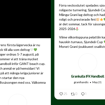
Förra veckoslutet spelades sä
roligaste turnering, Sjundeå-C
Många Grani lag deltog och ha
roligt och presterade fint
är det sommar, tack för säsong
2025-2026
Viime viikonloppuna pelattiin 
hauskin turnaus, Sjundeå-Cup
ns första lägervecka är nu
Monet Grani-joukkueet osallistu
ck till alla som deltog
äger ordnas 5-7 augusti, på
kommer vi att träna mycket
andboll inför GANT beach cup.
ch anmäl er på hemsidan! Vi
på att många ivriga juniorer är
Grankulla IFK Handboll
 startar den nya
granihandis
May 21
llssäsongen med oss. Välkomna
25
0
1