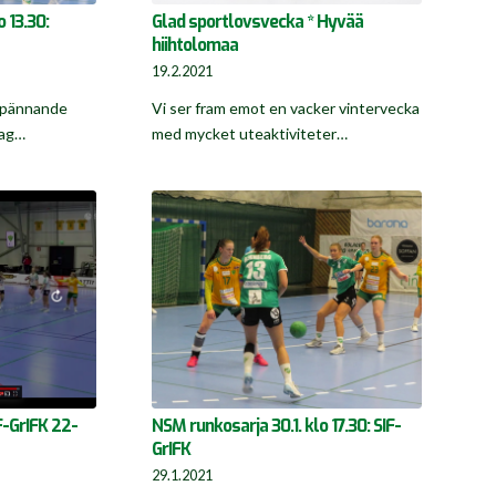
 13.30:
Glad sportlovsvecka * Hyvää
hiihtolomaa
19.2.2021
spännande
Vi ser fram emot en vacker vintervecka
lag…
med mycket uteaktiviteter…
F-GrIFK 22-
NSM runkosarja 30.1. klo 17.30: SIF-
GrIFK
29.1.2021