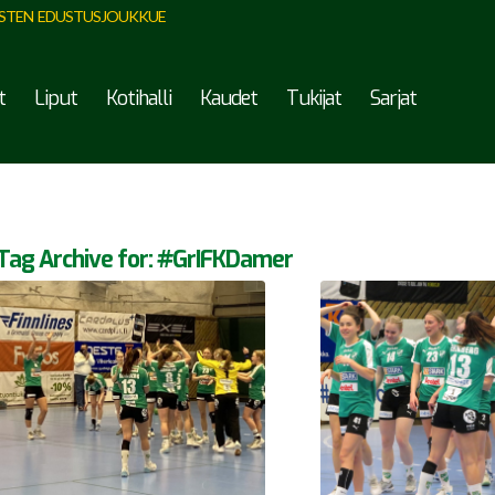
STEN EDUSTUSJOUKKUE
t
Liput
Kotihalli
Kaudet
Tukijat
Sarjat
Tag Archive for:
#GrIFKDamer