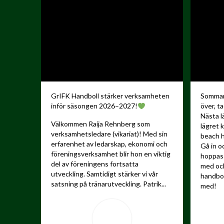
GrIFK Handboll stärker verksamheten
Sommare
inför säsongen 2026–2027!
över, ta
Nästa l
Välkommen Raija Rehnberg som
lägret 
verksamhetsledare (vikariat)! Med sin
beach h
erfarenhet av ledarskap, ekonomi och
Gå in o
föreningsverksamhet blir hon en viktig
hoppas 
del av föreningens fortsatta
med och
utveckling.
Samtidigt stärker vi vår
handbo
satsning på tränarutveckling. Patrik...
med!
...