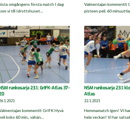
Sista omgångens första match I dag
Valmentajan kommentit G
kom vi till Idrottshuset…
pisteen peli. 60 minuutti
NSM runkosarja 23.1.: GrIFK-Atlas 37-
NSM runkosarja 23.1. klo
20
Atlas
26.1.2021
22.1.2021
Valmentajan kommentit GrIFK Hyvä
Hemmamatch igen! Vi har
peli koko 60 min., vähän…
hela veckan! Vi har satsa