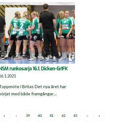
NSM runkosarja 16.1. Dicken-GrIFK
16.1.2021
Toppmöte i Britas Det nya året har
börjat med både framgångar…
«
‹
39
40
41
42
43
›
»