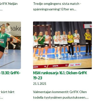
rIFK Neljän
Tredje omgångens sista match -
a…
spänningsvarning! Efter en…
 13.30: GrIFK-
NSM runkosarja 16.1.: Dicken-GrIFK
19-23
21.1.2021
 kört hårt
Valmentajan kommentit GrIFK Olen
t…
todella tyytyväinen puolustukseen.…