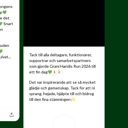
songens
up
de det
Snart
en
kauden
Tack till alla deltagare, funktionärer,
ivat...
supportrar och samarbetspartners
som gjorde Grani Handis Run 2026 till
ett fin dag
Det var inspirerande att se så mycket
glädje och gemenskap. Tack för att ni
sprang, hejade, hjälpte till och bidrog
till den fina stämningen
...