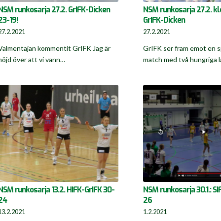
NSM runkosarja 27.2. GrIFK-Dicken
NSM runkosarja 27.2. klo
23-19!
GrIFK-Dicken
27.2.2021
27.2.2021
Valmentajan kommentit GrIFK Jag är
GrIFK ser fram emot en 
nöjd över att vi vann…
match med två hungriga 
NSM runkosarja 13.2. HIFK-GrIFK 30-
NSM runkosarja 30.1.: SI
24
26
13.2.2021
1.2.2021