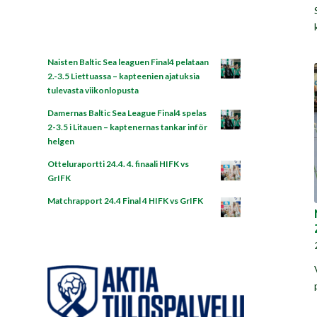
Naisten Baltic Sea leaguen Final4 pelataan
2.-3.5 Liettuassa – kapteenien ajatuksia
tulevasta viikonlopusta
Damernas Baltic Sea League Final4 spelas
2-3.5 i Litauen – kaptenernas tankar inför
helgen
Otteluraportti 24.4. 4. finaali HIFK vs
GrIFK
Matchrapport 24.4 Final 4 HIFK vs GrIFK