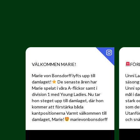
VÄLKOMMEN MARIE!
FÖR
Marie von Bonsdorff lyfts upp till
Unni La
damlaget!
De senaste åren har
säsong 
Marie spelat i våra A-flickor samt i
Unni sp
division 1 med Young Ladies. Nu tar
mål i d
hon steget upp till damlaget, där hon
stark o
kommer att förstärka båda
som de
kantpositionerna
Varmt välkommen till
Utanfö
damlaget, Marie!
marievonbonsdorff
och snä
️:
"Jag ser fram...