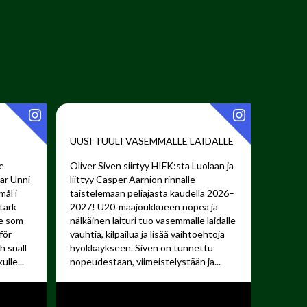
UUSI TUULI VASEMMALLE LAIDALLE ️
e
Oliver Siven siirtyy HIFK:sta Luolaan ja
har Unni
liittyy Casper Aarnion rinnalle
mål i
taistelemaan peliajasta kaudella 2026–
tark
2027!
U20‑maajoukkueen nopea ja
re som
nälkäinen laituri tuo vasemmalle laidalle
för
vauhtia, kilpailua ja lisää vaihtoehtoja
 snäll
hyökkäykseen. Siven on tunnettu
lle...
nopeudestaan, viimeistelystään ja...