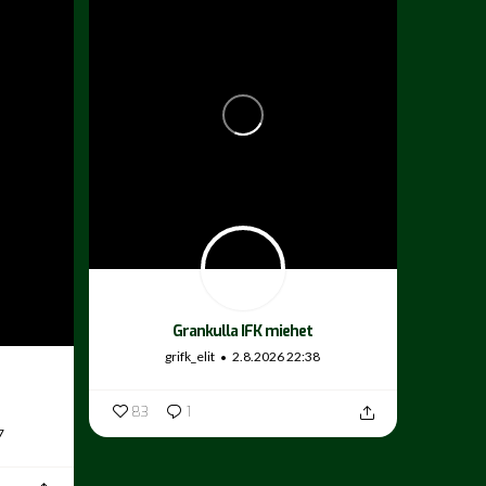
Grankulla IFK miehet
grifk_elit
2.8.2026 22:38
83
1
7