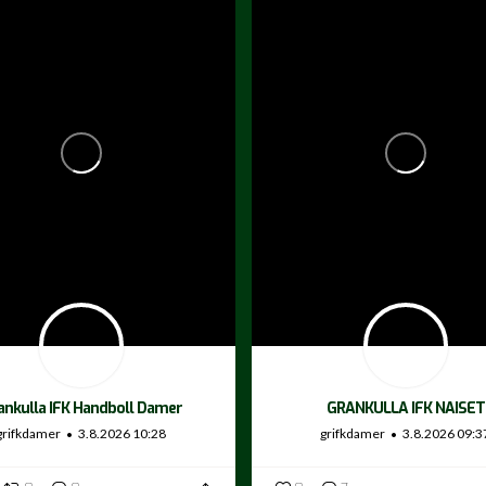
ankulla IFK Handboll Damer
GRANKULLA IFK NAISET
grifkdamer
3.8.2026 10:28
grifkdamer
3.8.2026 09:3