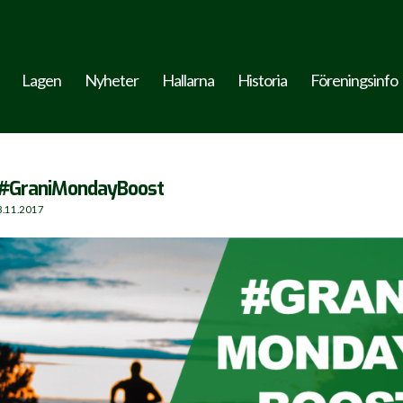
Lagen
Nyheter
Hallarna
Historia
Föreningsinfo
#GraniMondayBoost
8.11.2017