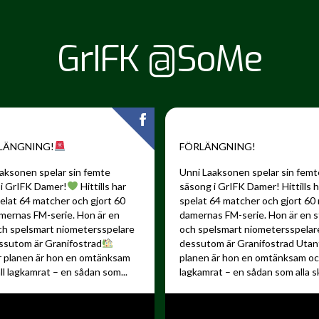
GrIFK @SoMe
LÄNGNING!
FÖRLÄNGNING!
aksonen spelar sin femte
Unni Laaksonen spelar sin femt
i GrIFK Damer!
Hittills har
säsong i GrIFK Damer!
Hittills 
elat 64 matcher och gjort 60
spelat 64 matcher och gjort 60 
amernas FM-serie. Hon är en
damernas FM-serie. Hon är en s
ch spelsmart niometersspelare
och spelsmart niometersspela
ssutom är Granifostrad
dessutom är Granifostrad
Utan
r planen är hon en omtänksam
planen är hon en omtänksam och
ll lagkamrat – en sådan som...
lagkamrat – en sådan som alla sku