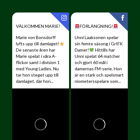
VÄLKOMMEN MARIE!
FÖRLÄNGNING!
Marie von Bonsdorff
Unni Laaksonen spelar
lyfts upp till damlaget!
sin femte säsong i GrIFK
De senaste åren har
Damer!
Hittills har
Marie spelat i våra A-
Unni spelat 64 matcher
flickor samt i division 1
och gjort 60 mål i
med Young Ladies. Nu
damernas FM-serie. Hon
tar hon steget upp till
är en stark och spelsmart
damlaget, där hon...
niometersspelare som...