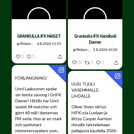
GRANKULLA IFK NAISET
Grankulla IFK Handboll
Damer
grifkdamer
4.8.2026 11:55
grifkdamer
3.8.2026 10:28
0
5
26
0
0
FÖRLÄNGNING!
UUSI TUULI
Unni Laaksonen spelar
VASEMMALLE
sin femte säsong i GrIFK
LAIDALLE ️
Damer!
Hittills har Unni
spelat 64 matcher och
Oliver Siven siirtyy
gjort 60 mål i damernas
HIFK:sta Luolaan ja
FM-serie. Hon är en stark
liittyy Casper Aarnion
och spelsmart
rinnalle taistelemaan
niometersspelare som...
peliajasta kaudella 2026–