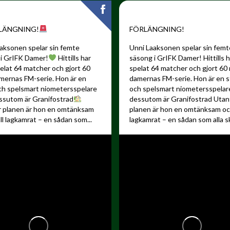
LÄNGNING!
FÖRLÄNGNING!
aksonen spelar sin femte
Unni Laaksonen spelar sin femt
i GrIFK Damer!
Hittills har
säsong i GrIFK Damer!
Hittills 
elat 64 matcher och gjort 60
spelat 64 matcher och gjort 60 
amernas FM-serie. Hon är en
damernas FM-serie. Hon är en s
ch spelsmart niometersspelare
och spelsmart niometersspela
ssutom är Granifostrad
dessutom är Granifostrad
Utan
r planen är hon en omtänksam
planen är hon en omtänksam och
ll lagkamrat – en sådan som...
lagkamrat – en sådan som alla sku