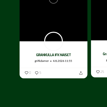
Gr
GRANKULLA IFK NAISET
grifkdamer
4.8.2026 11:55
25
0
5