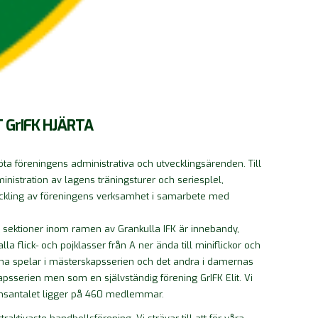
 GrIFK HJÄRTA
köta föreningens administrativa och utvecklingsärenden. Till
istration av lagens träningsturer och seriesplel,
ckling av föreningens verksamhet i samarbete med
iga sektioner inom ramen av Grankulla IFK är innebandy,
la flick- och pojklasser från A ner ända till miniflickor och
t ena spelar i mästerskapsserien och det andra i damernas
kapsserien men som en självständig förening GrIFK Elit. Vi
emsantalet ligger på 460 medlemmar.