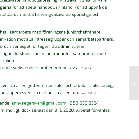
aktivaste handbollsförening. Vi strävar till att för våra
arna för att spela handboll i Finland. För att uppnå de
ällda och andra föreningsaktiva de sportsliga och
et i samarbete med föreningens juniorcheftränare,
unikation mot alla intressegrupper och samarbetspartners.
r och seriespel för lagen. Du administrerar
ingar. Du stöder juniorcheftränaren i samarbetet med
tration.
rande verksamhet samt erfarenhet av att sköta
Vå
vssyn. Du är en god kommunikatör och arbetar självständigt
kunskaper i svenska och finska är en förutsättning.
örande
jenny.segersven@gmail.com
, 050 530 8324.
m möjligt, dock senast den 31.5.2020. Arbetet förväntas