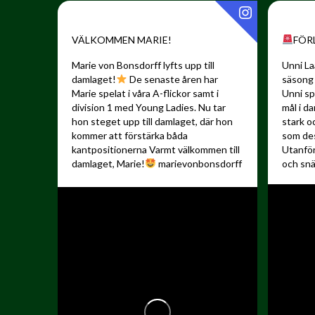
VÄLKOMMEN MARIE!
FÖR
Marie von Bonsdorff lyfts upp till
Unni La
damlaget!
De senaste åren har
säsong 
Marie spelat i våra A-flickor samt i
Unni sp
division 1 med Young Ladies. Nu tar
mål i d
hon steget upp till damlaget, där hon
stark o
kommer att förstärka båda
som de
kantpositionerna
Varmt välkommen till
Utanfö
damlaget, Marie!
marievonbonsdorff
och snä
️:
"Jag ser fram...