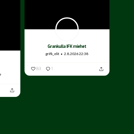
Grankulla IFK miehet
grifk_elit
2.8.2026 22:38
83
1
7