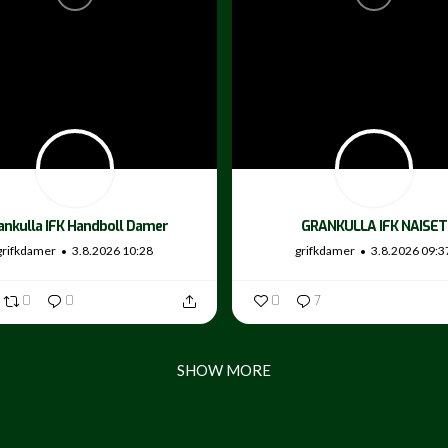
ankulla IFK Handboll Damer
GRANKULLA IFK NAISET
grifkdamer
3.8.2026 10:28
grifkdamer
3.8.2026 09:3
0
0
0
7
SHOW MORE