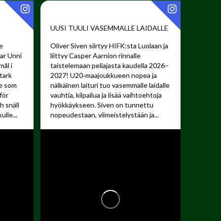
UUSI TUULI VASEMMALLE LAIDALLE ️
e
Oliver Siven siirtyy HIFK:sta Luolaan ja
har Unni
liittyy Casper Aarnion rinnalle
mål i
taistelemaan peliajasta kaudella 2026–
tark
2027!
U20‑maajoukkueen nopea ja
re som
nälkäinen laituri tuo vasemmalle laidalle
för
vauhtia, kilpailua ja lisää vaihtoehtoja
 snäll
hyökkäykseen. Siven on tunnettu
lle...
nopeudestaan, viimeistelystään ja...