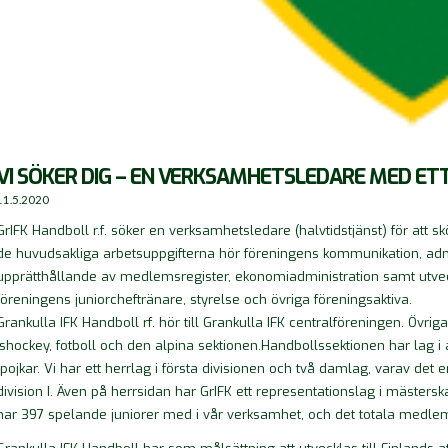
VI SÖKER DIG – EN VERKSAMHETSLEDARE MED ETT
11.5.2020
GrIFK Handboll r.f. söker en verksamhetsledare (halvtidstjänst) för att s
de huvudsakliga arbetsuppgifterna hör föreningens kommunikation, admin
upprätthållande av medlemsregister, ekonomiadministration samt utve
föreningens juniorcheftränare, styrelse och övriga föreningsaktiva.
Grankulla IFK Handboll rf. hör till Grankulla IFK centralföreningen. Övr
ishockey, fotboll och den alpina sektionen.Handbollssektionen har lag i al
-pojkar. Vi har ett herrlag i första divisionen och två damlag, varav de
division I. Även på herrsidan har GrIFK ett representationslag i mästers
har 397 spelande juniorer med i vår verksamhet, och det totala medl