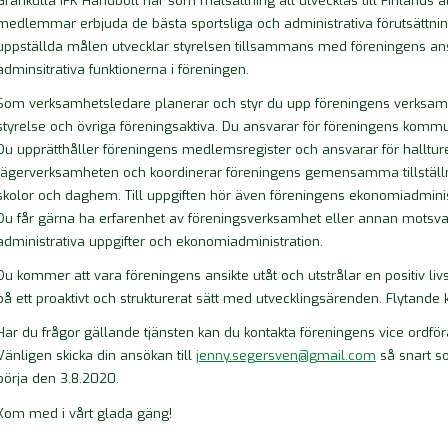
Grankulla IFK Handboll har som målsättning att utvecklas till Finlands attr
medlemmar erbjuda de bästa sportsliga och administrativa förutsättning
uppställda målen utvecklar styrelsen tillsammans med föreningens anst
adminsitrativa funktionerna i föreningen.
Som verksamhetsledare planerar och styr du upp föreningens verksamh
styrelse och övriga föreningsaktiva. Du ansvarar för föreningens komm
Du upprätthåller föreningens medlemsregister och ansvarar för hallture
lägerverksamheten och koordinerar föreningens gemensamma tillställn
skolor och daghem. Till uppgiften hör även föreningens ekonomiadminis
Du får gärna ha erfarenhet av föreningsverksamhet eller annan motsva
administrativa uppgifter och ekonomiadministration.
Du kommer att vara föreningens ansikte utåt och utstrålar en positiv li
på ett proaktivt och strukturerat sätt med utvecklingsärenden. Flytande 
Har du frågor gällande tjänsten kan du kontakta föreningens vice ordf
Vänligen skicka din ansökan till
jenny.segersven@gmail.com
så snart so
börja den 3.8.2020.
Kom med i vårt glada gäng!