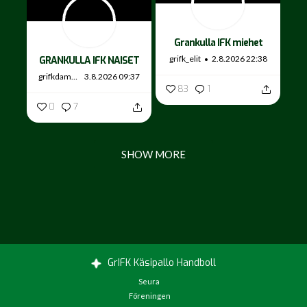
Grankulla IFK miehet
grifk_elit
2.8.2026 22:38
GRANKULLA IFK NAISET
grifkdamer
3.8.2026 09:37
83
1
0
7
SHOW MORE
GrIFK Käsipallo Handboll
Seura
Föreningen