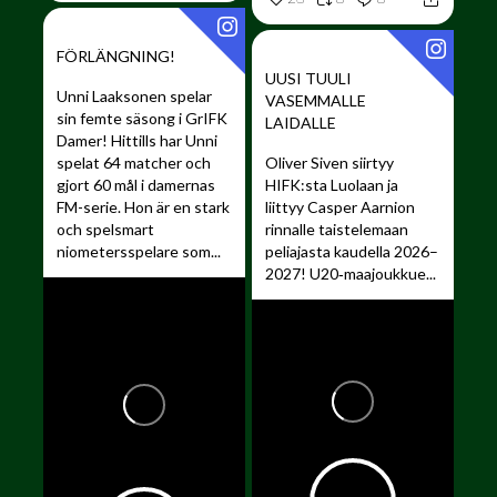
FÖRLÄNGNING!
UUSI TUULI
Unni Laaksonen spelar
VASEMMALLE
sin femte säsong i GrIFK
LAIDALLE ️
Damer!
Hittills har Unni
spelat 64 matcher och
Oliver Siven siirtyy
gjort 60 mål i damernas
HIFK:sta Luolaan ja
FM-serie. Hon är en stark
liittyy Casper Aarnion
och spelsmart
rinnalle taistelemaan
niometersspelare som...
peliajasta kaudella 2026–
2027!
U20‑maajoukkue...