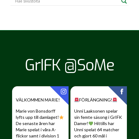
GrIFK @SoMe
VÄLKOMMEN MARIE!
FÖRLÄNGNING!
Marie von Bonsdorff
Unni Laaksonen spelar
lyfts upp till damlaget!
sin femte säsong i GrIFK
De senaste åren har
Damer!
Hittills har
Marie spelat i våra A-
Unni spelat 64 matcher
flickor samt i division 1
och gjort 60 mål i