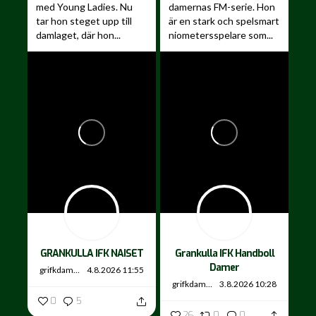
med Young Ladies. Nu
damernas FM-serie. Hon
tar hon steget upp till
är en stark och spelsmart
damlaget, där hon...
niometersspelare som...
GRANKULLA IFK NAISET
Grankulla IFK Handboll
Damer
grifkdamer
4.8.2026 11:55
grifkdamer
3.8.2026 10:28
0
5
26
0
0