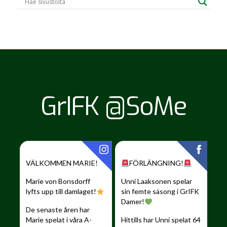
GrIFK @SoMe
VÄLKOMMEN MARIE!
FÖRLÄNGNING!
Marie von Bonsdorff
Unni Laaksonen spelar
lyfts upp till damlaget!
sin femte säsong i GrIFK
Damer!
De senaste åren har
Marie spelat i våra A-
Hittills har Unni spelat 64