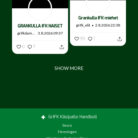
Grankulla IFK miehet
grifk_elit
2.8.2026 22:38
GRANKULLA IFK NAISET
grifkdamer
3.8.2026 09:37
99
1
0
7
SHOW MORE
GrIFK Käsipallo Handboll
Seura
Föreningen