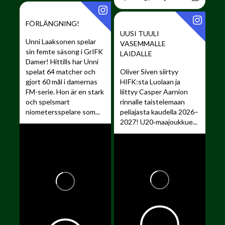
FÖRLÄNGNING!
UUSI TUULI
Unni Laaksonen spelar
VASEMMALLE
sin femte säsong i GrIFK
LAIDALLE ️
Damer!
Hittills har Unni
spelat 64 matcher och
Oliver Siven siirtyy
gjort 60 mål i damernas
HIFK:sta Luolaan ja
FM-serie. Hon är en stark
liittyy Casper Aarnion
och spelsmart
rinnalle taistelemaan
niometersspelare som...
peliajasta kaudella 2026–
2027!
U20‑maajoukkue...