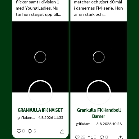
flickor samt i division 1
matcher och gjort 60 mål
med Young Ladies. Nu
i damernas FM-serie. Hon
tar hon steget upp till...
är en stark och...
GRANKULLA IFK NAISET
Grankulla IFK Handboll
Damer
grifkdamer
4.8.2026 11:55
grifkdamer
3.8.2026 10:28
0
5
26
0
0