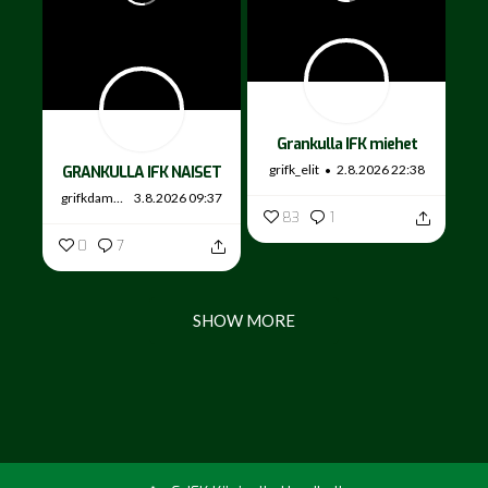
Grankulla IFK miehet
grifk_elit
2.8.2026 22:38
GRANKULLA IFK NAISET
grifkdamer
3.8.2026 09:37
83
1
0
7
SHOW MORE