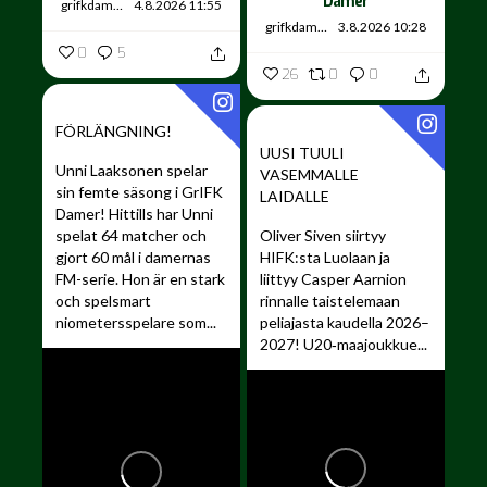
Damer
grifkdamer
4.8.2026 11:55
grifkdamer
3.8.2026 10:28
0
5
26
0
0
FÖRLÄNGNING!
UUSI TUULI
Unni Laaksonen spelar
VASEMMALLE
sin femte säsong i GrIFK
LAIDALLE ️
Damer!
Hittills har Unni
spelat 64 matcher och
Oliver Siven siirtyy
gjort 60 mål i damernas
HIFK:sta Luolaan ja
FM-serie. Hon är en stark
liittyy Casper Aarnion
och spelsmart
rinnalle taistelemaan
niometersspelare som...
peliajasta kaudella 2026–
2027!
U20‑maajoukkue...