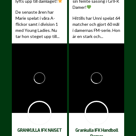
lyfts upp till damlaget!
sin femte säsong i GrIFK
Damer!
De senaste åren har
Marie spelat i våra A-
Hittills har Unni spelat 64
flickor samt i division 1
matcher och gjort 60 mål
med Young Ladies. Nu
i damernas FM-serie. Hon
tar hon steget upp till...
är en stark och...
GRANKULLA IFK NAISET
Grankulla IFK Handboll