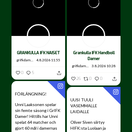
GRANKULLA IFK NAISET
Grankulla IFK Handboll
Damer
grifkdamer
4.8.2026 11:55
grifkdamer
3.8.2026 10:28
0
5
26
0
0
FÖRLÄNGNING!
UUSI TUULI
Unni Laaksonen spelar
VASEMMALLE
sin femte säsong i GrIFK
LAIDALLE ️
Damer!
Hittills har Unni
spelat 64 matcher och
Oliver Siven siirtyy
gjort 60 mål i damernas
HIFK:sta Luolaan ja