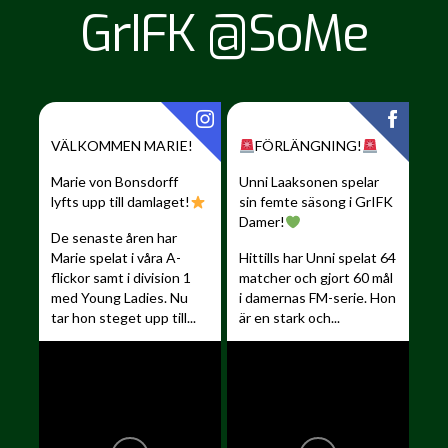
GrIFK @SoMe
VÄLKOMMEN MARIE!
FÖRLÄNGNING!
Marie von Bonsdorff
Unni Laaksonen spelar
lyfts upp till damlaget!
sin femte säsong i GrIFK
Damer!
De senaste åren har
Marie spelat i våra A-
Hittills har Unni spelat 64
flickor samt i division 1
matcher och gjort 60 mål
med Young Ladies. Nu
i damernas FM-serie. Hon
tar hon steget upp till...
är en stark och...