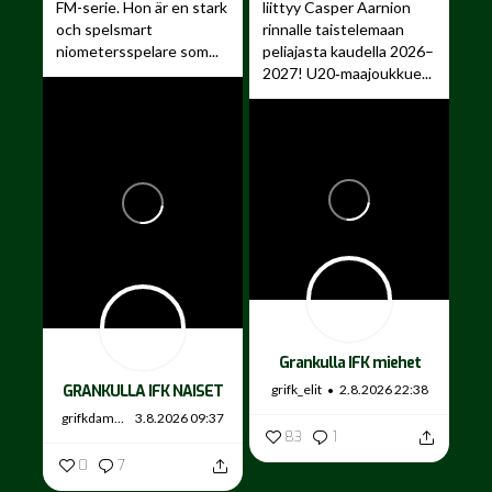
FM-serie. Hon är en stark
liittyy Casper Aarnion
och spelsmart
rinnalle taistelemaan
niometersspelare som...
peliajasta kaudella 2026–
2027!
U20‑maajoukkue...
Grankulla IFK miehet
grifk_elit
2.8.2026 22:38
GRANKULLA IFK NAISET
grifkdamer
3.8.2026 09:37
83
1
0
7