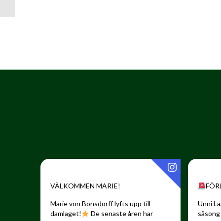
otteluohjelma
VÄLKOMMEN MARIE!
FÖR
Marie von Bonsdorff lyfts upp till
Unni La
damlaget!
De senaste åren har
säsong 