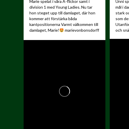
Marie spelat i våra A-flickor samt i
Unni sp
division 1 med Young Ladies. Nu tar
mål i d
hon steget upp till damlaget, där hon
stark o
kommer att förstärka båda
som de
kantpositionerna
Varmt välkommen till
Utanfö
damlaget, Marie!
marievonbonsdorff
och snä
️:
"Jag ser fram...