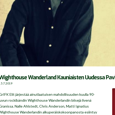
Wighthouse Wanderland Kauniaisten Uudessa Pavilj
15.7.2019
GrIFK Elit järjestää ainutlaatuisen mahdollisuuden kuulla 90-
luvun rockibändin Wighthouse Wanderlandin biisejä livenä
Granissa. Nalle Ahlstedt, Chris Anderson, Matti Ignatius
Wighthouse Wanderlandin alkuperäiskokoonpanosta esiintyy