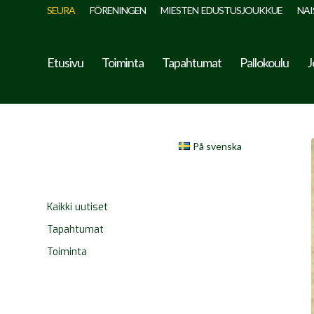
SEURA
FÖRENINGEN
MIESTEN EDUSTUSJOUKKUE
NAI
Etusivu
Toiminta
Tapahtumat
Pallokoulu
J
På svenska
Kaikki uutiset
Tapahtumat
Toiminta