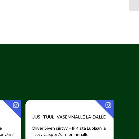
UUSI TUULI VASEMMALLE LAIDALLE ️
e
Oliver Siven siirtyy HIFK:sta Luolaan ja
har Unni
liittyy Casper Aarnion rinnalle