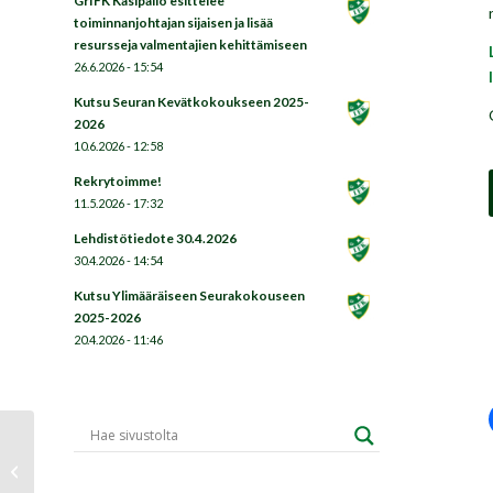
GrIFK Käsipallo esittelee
toiminnanjohtajan sijaisen ja lisää
resursseja valmentajien kehittämiseen
26.6.2026 - 15:54
Kutsu Seuran Kevätkokoukseen 2025-
2026
10.6.2026 - 12:58
Rekrytoimme!
11.5.2026 - 17:32
Lehdistötiedote 30.4.2026
30.4.2026 - 14:54
Kutsu Ylimääräiseen Seurakokouseen
2025-2026
20.4.2026 - 11:46
Grani MiniCup