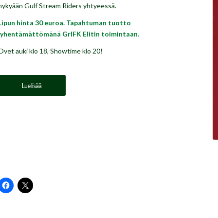
nykyään Gulf Stream Riders yhtyeessä.
Lipun hinta 30 euroa. Tapahtuman tuotto
lyhentämättömänä GrIFK Elitin toimintaan.
Ovet auki klo 18, Showtime klo 20!
Lue lisää