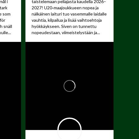
mål i
taistelemaan peliajasta kaudella 2026–
tark
2027!
U20‑maajoukkueen nopea ja
re som
nälkäinen laituri tuo vasemmalle laidalle
för
vauhtia, kilpailua ja lisää vaihtoehtoja
 snäll
hyökkäykseen. Siven on tunnettu
lle...
nopeudestaan, viimeistelystään ja...