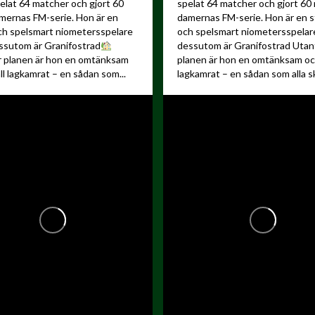
elat 64 matcher och gjort 60
spelat 64 matcher och gjort 60 
amernas FM-serie. Hon är en
damernas FM-serie. Hon är en s
ch spelsmart niometersspelare
och spelsmart niometersspela
ssutom är Granifostrad
dessutom är Granifostrad
Utan
r planen är hon en omtänksam
planen är hon en omtänksam och
ll lagkamrat – en sådan som...
lagkamrat – en sådan som alla sku