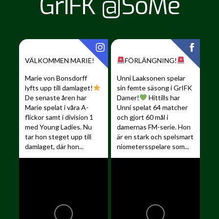
GrIFK @SoMe
VÄLKOMMEN MARIE!
FÖRLÄNGNING!
Marie von Bonsdorff
Unni Laaksonen spelar
lyfts upp till damlaget!
sin femte säsong i GrIFK
De senaste åren har
Damer!
Hittills har
Marie spelat i våra A-
Unni spelat 64 matcher
flickor samt i division 1
och gjort 60 mål i
med Young Ladies. Nu
damernas FM-serie. Hon
tar hon steget upp till
är en stark och spelsmart
damlaget, där hon...
niometersspelare som...