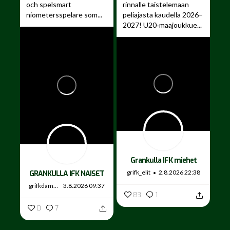
och spelsmart
rinnalle taistelemaan
niometersspelare som...
peliajasta kaudella 2026–
2027!
U20‑maajoukkue...
Grankulla IFK miehet
grifk_elit
2.8.2026 22:38
GRANKULLA IFK NAISET
grifkdamer
3.8.2026 09:37
83
1
0
7