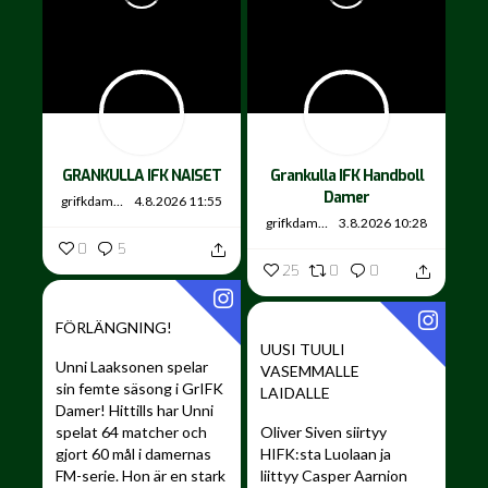
GRANKULLA IFK NAISET
Grankulla IFK Handboll
Damer
grifkdamer
4.8.2026 11:55
grifkdamer
3.8.2026 10:28
0
5
25
0
0
FÖRLÄNGNING!
UUSI TUULI
Unni Laaksonen spelar
VASEMMALLE
sin femte säsong i GrIFK
LAIDALLE ️
Damer!
Hittills har Unni
spelat 64 matcher och
Oliver Siven siirtyy
gjort 60 mål i damernas
HIFK:sta Luolaan ja
FM-serie. Hon är en stark
liittyy Casper Aarnion