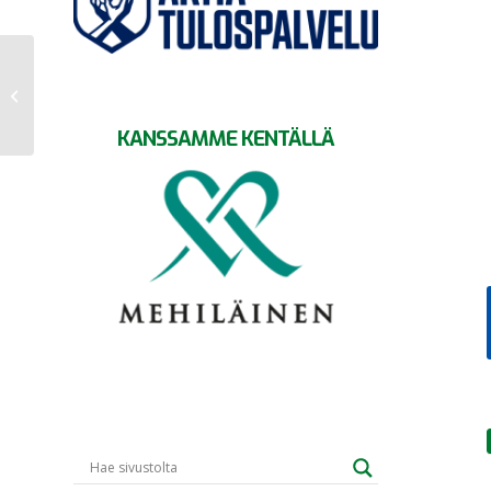
SIF otti lukua jo
ensimmäisessä erässä –
GrIFK runkosarjan kakkon...
KANSSAMME KENTÄLLÄ