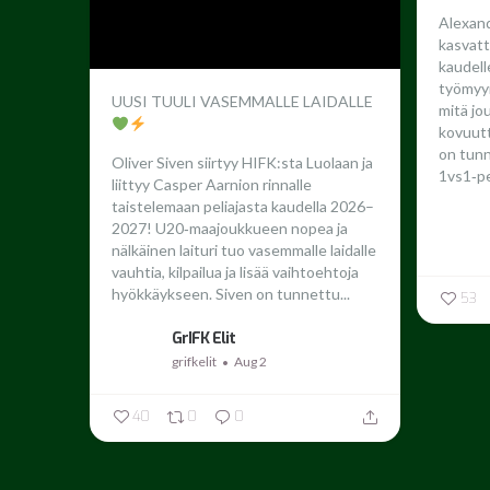
Alexand
kasvatt
kaudel
työmyyr
UUSI TUULI VASEMMALLE LAIDALLE
mitä jo
kovuutta
on tun
Oliver Siven siirtyy HIFK:sta Luolaan ja
1vs1‑pe
liittyy Casper Aarnion rinnalle
taistelemaan peliajasta kaudella 2026–
2027!
U20‑maajoukkueen nopea ja
nälkäinen laituri tuo vasemmalle laidalle
vauhtia, kilpailua ja lisää vaihtoehtoja
hyökkäykseen. Siven on tunnettu...
53
GrIFK Elit
grifkelit
Aug 2
40
0
0