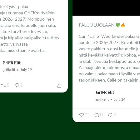
er Qvist palaa
ajaseuransa GrIFK:n riveihin
le 2026–2027!
Monipuolinen
PALUU LUOLAAN
ä tuo ensi kaudelle juuri sitä,
ukkue tarvitsee: leveyttä,
Carl “Calle” Weurlander palaa G
 ja kilpailua pelipaikoista. Alex
kaudelle 2026–2027!
Kovaheit
nettu vahvasta
vasen pakki tuo ensi kaudelle juu
laamisestaan, kovasta...
mitä keväällä kaivattiin: kokoa,
ja stabiliteettia keskipuolustuk
GrIFK Elit
A‑maajoukkuekokemusta omaav
grifkelit
July 29
on valmis palaamaan täysillä vu
tauon jälkeen.
Calle on takaisin. 
0
2
GrIFK Elit
grifkelit
July 14
70
0
2