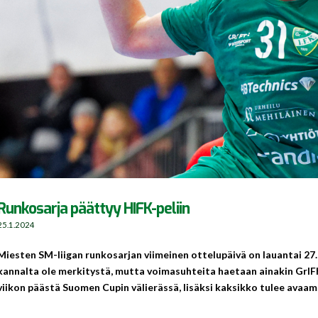
Runkosarja päättyy HIFK-peliin
25.1.2024
Miesten SM-liigan runkosarjan viimeinen ottelupäivä on lauantai 27.1
kannalta ole merkitystä, mutta voimasuhteita haetaan ainakin GrIFK
viikon päästä Suomen Cupin välierässä, lisäksi kaksikko tulee ava