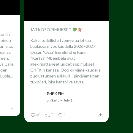
JATKOSOPIMUKSET
raniin
toinen
Kaksi todellista työmyyrää jatkaa
ri sitä,
Luolassa myös kaudella 2026–2027!
 voimaa
Oscar “Occi” Berglund & Karim
seen.
“Kartsa” Mbembela ovat
a Calle
allekirjoittaneet uudet sopimukset
oden
GrIFK:n kanssa.
Occi oli viime kaudella
Luola...
puolustuksen ankkuri – järkälemäinen
tukipilari, joka kantoi valtavaa...
GrIFK Elit
grifkelit
July 1
40
0
1