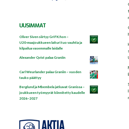
UUSIMMAT
Oliver Siven siirtyy GrIFK:hon –
U20‑maajoukkueen laituri tuo vauhtia ja
kilpailua vasemmalle laidalle
Alexander Qvist palaa Graniin
Carl Weurlander palaa Graniin – vuoden
tauko päättyy
Berglund ja Mbembela jatkavat Granissa –
joukkueen työmyyrät kiinnitetty kaudelle
2026–2027