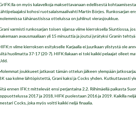
GrIFK:lla on myös kalavelkoja maksettavanaan edellisestä kohtaamisesta, 
tähtipelaajaksi kohosi ruotsalaismaalivahti Martin Börjes. Runkosarjan ens
molemmissa tähänastisissa otteluissa on juhlinut vierasjoukkue.
Grani varmisti runkosarjan toisen sijansa viime kierroksella Siuntiossa, jos
hakemaan avausmaaliaan yli 15 minuuttia ja joutui jyrätyksi Granin tehty
HIFK:n viime kierroksen esitykselle Karjaalla ei juurikaan ylistystä ole ann
siitä huolimatta 37-17 (20-7). HIFK:llakaan ei toki kaikki pelaajat olleet
Udd.
Molemmat joukkueet jatkavat tämän ottelun jälkeen ylempään jatkosarjaa
BK saa kolme lähtöpistettä, Grani kaksi ja Cocks yhden. Kutkuttavasti yl
Sitä ennen IFK:t mittelevät ensi perjantaina 2.2. Riihimäellä paikasta Su
loppuottelussa 2017 ja 2018, HIFK puolestaan 2016 ja 2019. Kaikilla neljäll
mestari Cocks, joka myös voitti kaikki neljä finaalia.