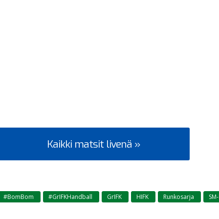
Kaikki matsit livenä »
#BomBom
#GrIFKHandball
GrIFK
HIFK
Runkosarja
SM-
,
,
,
,
,