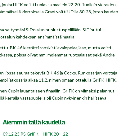
jonka HIFK voitti Luolassa maalein 22-20. Tuolloin vieraiden
immäisellä kierroksella Grani voitti UT:lla 30-28, joten kauden
sa se tyrmäsi SIF:n alun puolustuspelillään. SIF joutui
ä ottelun kahdeksan ensimmäistä maalia.
ettu. BK-46 kierrätti ronskisti avainpelaajiaan, mutta voitti
 matkassa, poissa olivat mm. molemmat ruotsalaiset sekä Andre
n, jossa seuraa tekevät BK-46 ja Cocks. Runkosarjan voittaja
empi jatkosarja alkaa 11.2. nimen omaan ottelulla GrIFK-HIFK.
omen Cupin lauantaiseen finaaliin. GrIFK on viimeksi pelannut
ä kerralla vastapuolella oli Cupin nykyinenkin hallitseva
Aiemmin tällä kaudella
09.12.23 RS GrIFK – HIFK 20 – 22