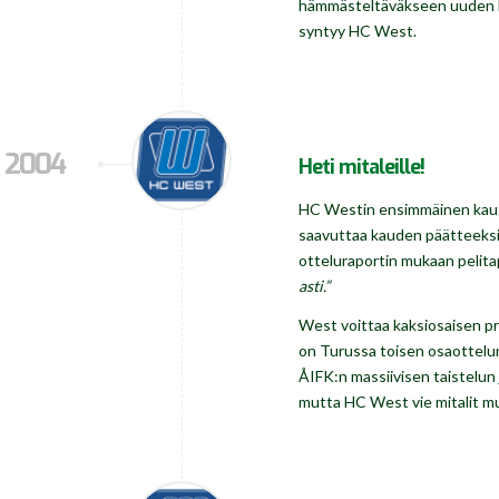
hämmästeltäväkseen uuden kä
syntyy HC West.
2004
Heti mitaleille!
HC Westin ensimmäinen kausi
saavuttaa kauden päätteeksi 
otteluraportin mukaan pelita
asti.”
West voittaa kaksiosaisen p
on Turussa toisen osaottelun
ÅIFK:n massiivisen taistelun 
mutta HC West vie mitalit m