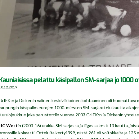
Kauniaisissa pelattu käsipallon SM-sarjaa jo 1000 o
10.12.2019
GrIFK:n ja Dickenin välinen keskiviikkoinen kohtaaminen oli huomattava m
kaupungin käsipalloseurojen 1000. miesten SM-sarjaottelu kautta aikoje
fuusiojoukkue joka perustettiin vuonna 2003 GrIFK:n ja Dickenin yhteis
HC West
in (2003-16) urakka SM-sarjassa ja liigassa kesti 13 kautta, jois
pronssille kolmasti. Otteluita kertyi 399, niistä 261 oli voitokkaita ja 12