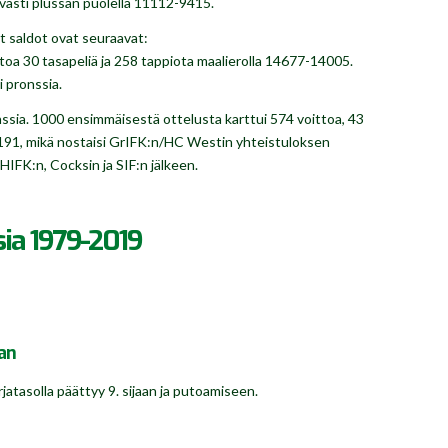
kavasti plussan puolella 11112-9415.
t saldot ovat seuraavat:
toa 30 tasapeliä ja 258 tappiota maalierolla 14677-14005.
i pronssia.
onssia. 1000 ensimmäisestä ottelusta karttui 574 voittoa, 43
 1191, mikä nostaisi GrIFK:n/HC Westin yhteistuloksen
IFK:n, Cocksin ja SIF:n jälkeen.
sia 1979-2019
an
atasolla päättyy 9. sijaan ja putoamiseen.