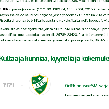
päädyttiin 13 kertaa, eli pisteitä kertyi kaikkiaan 535. Maalierokin oli mu
GrIFK
:n pääsarjakausien (1979-80, 1983-84, 1985-2001, 2016-) vastaava
Käynnissä on 22. kausi SM-sarjassa, jossa yhteensä 601 ottelua, 313 voit
Pisteitä yhteensä 656. Mitalikaapista löytyy yksi kulta, neljä hopeaa ja viis
Takana siis 34 pääsarjakautta, joista tullut 3 SM-kultaa, 8 hopeaa ja 8 pr
tasapeliä ja loput tappioita maalierolla 25789-23420. Pisteitä yhteensä
kaikkien aikojen viidenneksi menestyneimmäksi pääsarjatasolla, BK-46:n, H
Kultaa ja kunniaa, kyyneliä ja kokemuk
1979
GrIFK nousee SM-sarja
Ensimmäinen pelikausi pääsarj