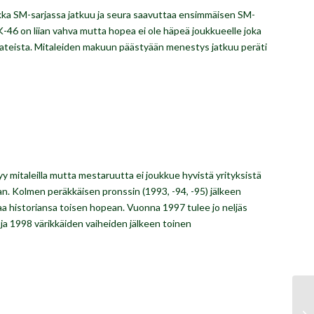
ka SM-sarjassa jatkuu ja seura saavuttaa ensimmäisen SM-
-46 on liian vahva mutta hopea ei ole häpeä joukkueelle joka
ateista. Mitaleiden makuun päästyään menestys jatkuu peräti
 mitaleilla mutta mestaruutta ei joukkue hyvistä yrityksistä
n. Kolmen peräkkäisen pronssin (1993, -94, -95) jälkeen
a historiansa toisen hopean. Vuonna 1997 tulee jo neljäs
ja 1998 värikkäiden vaiheiden jälkeen toinen