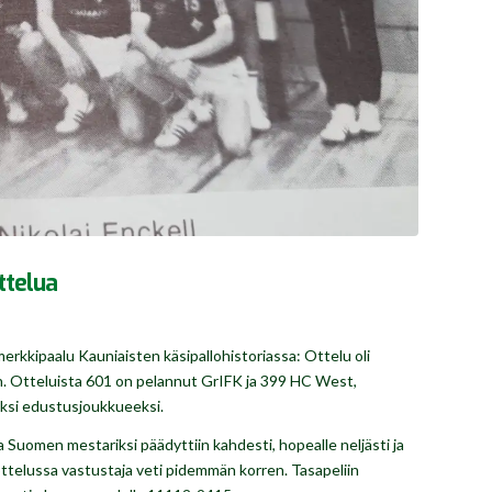
ttelua
erkkipaalu Kauniaisten käsipallohistoriassa: Ottelu oli
n. Otteluista 601 on pelannut GrIFK ja 399 HC West,
eksi edustusjoukkueeksi.
ta Suomen mestariksi päädyttiin kahdesti, hopealle neljästi ja
5 ottelussa vastustaja veti pidemmän korren. Tasapeliin