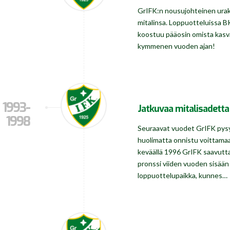
GrIFK:n nousujohteinen urak
mitalinsa. Loppuotteluissa BK
koostuu pääosin omista kasv
kymmenen vuoden ajan!
1993-
Jatkuvaa mitalisadetta
1998
Seuraavat vuodet GrIFK pysyy
huolimatta onnistu voittamaa
keväällä 1996 GrIFK saavutta
pronssi viiden vuoden sisään 
loppuottelupaikka, kunnes…