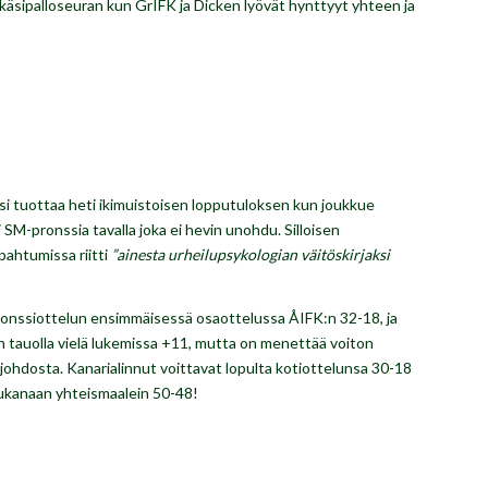
sipalloseuran kun GrIFK ja Dicken lyövät hynttyyt yhteen ja
 tuottaa heti ikimuistoisen lopputuloksen kun joukkue
SM-pronssia tavalla joka ei hevin unohdu. Silloisen
pahtumissa riitti
”ainesta urheilupsykologian väitöskirjaksi
ronssiottelun ensimmäisessä osaottelussa ÅIFK:n 32-18, ja
 tauolla vielä lukemissa +11, mutta on menettää voiton
johdosta. Kanarialinnut voittavat lopulta kotiottelunsa 30-18
ukanaan yhteismaalein 50-48!