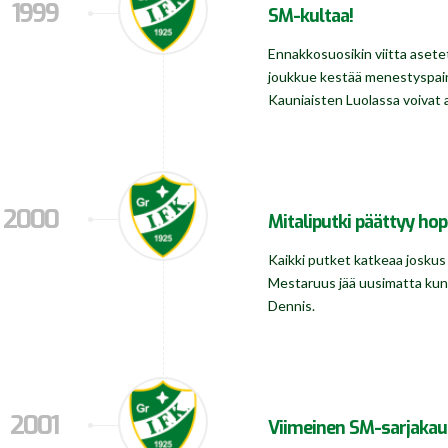
1999
SM-kultaa!
Ennakkosuosikin viitta asetet
joukkue kestää menestyspaine
Kauniaisten Luolassa voivat 
2000
Mitaliputki päättyy ho
Kaikki putket katkeaa joskus 
Mestaruus jää uusimatta kun 
Dennis.
2001
Viimeinen SM-sarjakau