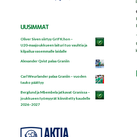
UUSIMMAT
Oliver Siven siirtyy GrIFK:hon –
U20‑maajoukkueen laituri tuo vauhtia ja
kilpailua vasemmalle laidalle
Alexander Qvist palaa Graniin
Carl Weurlander palaa Graniin – vuoden
tauko päättyy
Berglund ja Mbembela jatkavat Granissa –
joukkueen työmyyrät kiinnitetty kaudelle
2026–2027