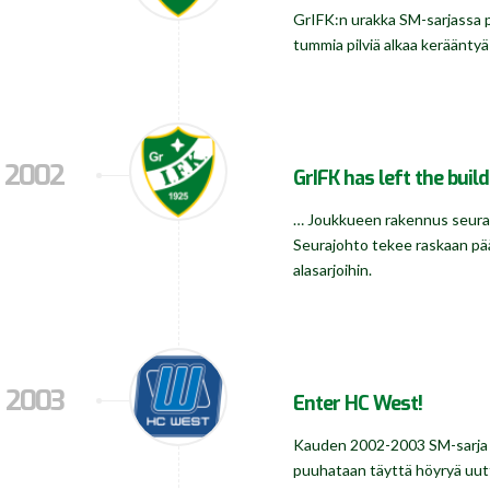
GrIFK:n urakka SM-sarjassa p
tummia pilviä alkaa kerääntyä
2002
GrIFK has left the buil
… Joukkueen rakennus seuraav
Seurajohto tekee raskaan pää
alasarjoihin.
2003
Enter HC West!
Kauden 2002-2003 SM-sarja pe
puuhataan täyttä höyryä uutt