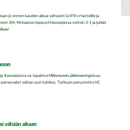
aan jo ennen kauden alkua vahvasti GrIFK:n harteille ja
et. BK-46 kaatuu loppuottelusarjassa voitoin 3-1 ja juhlat
alkaa!
peaan
ja Kauniaisissa se tapahtui Milleniumin jälkimainingeissa.
parrasvalot valtaa uusi tulokas, Turkuun perustettu HC
si vähään aikaan