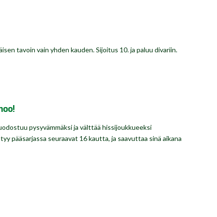
sen tavoin vain yhden kauden. Sijoitus 10. ja paluu divariin.
noo!
odostuu pysyvämmäksi ja välttää hissijoukkueeksi
tyy pääsarjassa seuraavat 16 kautta, ja saavuttaa sinä aikana
!