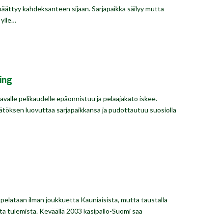
äättyy kahdeksanteen sijaan. Sarjapaikka säilyy mutta
 ylle…
ding
alle pelikaudelle epäonnistuu ja pelaajakato iskee.
töksen luovuttaa sarjapaikkansa ja pudottautuu suosiolla
lataan ilman joukkuetta Kauniaisista, mutta taustalla
a tulemista. Keväällä 2003 käsipallo-Suomi saa