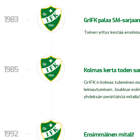
1983
GrIFK palaa SM-sarjaan
Toinen yritys kestää ensimmäi
1985
Kolmas kerta toden sa
GrIFK:n kolmas tuleminen mu
leimautumisen. Joukkue esiin
yhdeksän perättäistä mitalia
1992
Ensimmäinen mitali!