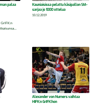
lman palaa
Kauniaisissa pelattu käsipallon SM-
sarjaa jo 1000 ottelua
10.12.2019
i GrIFK:n
atkaisunsa…
n
Alexander von Numers vaihtaa
HIFK:n GrIFK:hon