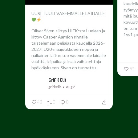
kaudel
työmyyr
UUSI TUULI VASEMMALLE LAIDALLE
mitä jo
kovuutta
on tun
Oliver Siven siirtyy HIFK:sta Luolaan ja
1vs1‑pe
liittyy Casper Aarnion rinnalle
taistelemaan peliajasta kaudella 2026–
2027!
U20‑maajoukkueen nopea ja
nälkäinen laituri tuo vasemmalle laidalle
vauhtia, kilpailua ja lisää vaihtoehtoja
hyökkäykseen. Siven on tunnettu...
53
GrIFK Elit
grifkelit
Aug 2
40
0
0