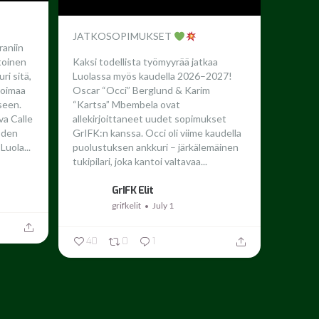
JATKOSOPIMUKSET
raniin
toinen
Kaksi todellista työmyyrää jatkaa
ri sitä,
Luolassa myös kaudella 2026–2027!
 voimaa
Oscar “Occi” Berglund & Karim
seen.
“Kartsa” Mbembela ovat
a Calle
allekirjoittaneet uudet sopimukset
oden
GrIFK:n kanssa.
Occi oli viime kaudella
Luola...
puolustuksen ankkuri – järkälemäinen
tukipilari, joka kantoi valtavaa...
GrIFK Elit
grifkelit
July 1
40
0
1