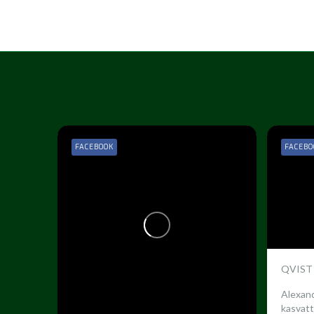
FACEBOOK
FACEBO
QVIST
Alexand
kasvatt