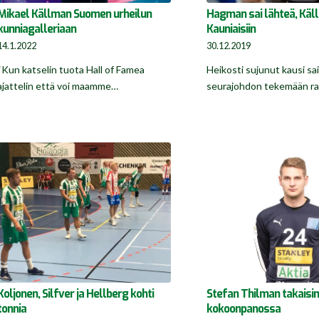
Mikael Källman Suomen urheilun
Hagman sai lähteä, Käl
kunniagalleriaan
Kauniaisiin
14.1.2022
30.12.2019
“Kun katselin tuota Hall of Famea
Heikosti sujunut kausi sa
ajattelin että voi maamme…
seurajohdon tekemään r
Koljonen, Silfver ja Hellberg kohti
Stefan Thilman takaisi
tonnia
kokoonpanossa