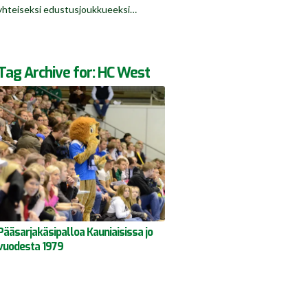
yhteiseksi edustusjoukkueeksi…
Tag Archive for:
HC West
Pääsarjakäsipalloa Kauniaisissa jo
vuodesta 1979