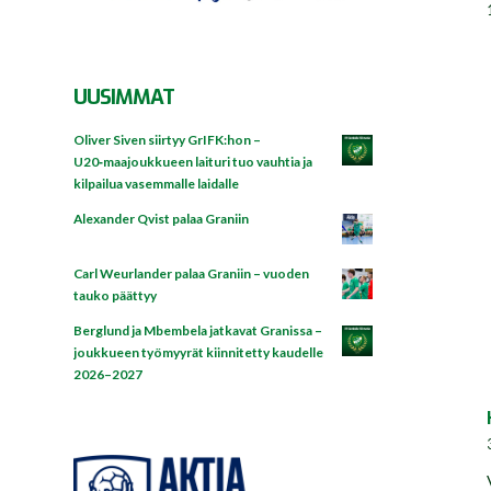
UUSIMMAT
Oliver Siven siirtyy GrIFK:hon –
U20‑maajoukkueen laituri tuo vauhtia ja
kilpailua vasemmalle laidalle
Alexander Qvist palaa Graniin
Carl Weurlander palaa Graniin – vuoden
tauko päättyy
Berglund ja Mbembela jatkavat Granissa –
joukkueen työmyyrät kiinnitetty kaudelle
2026–2027