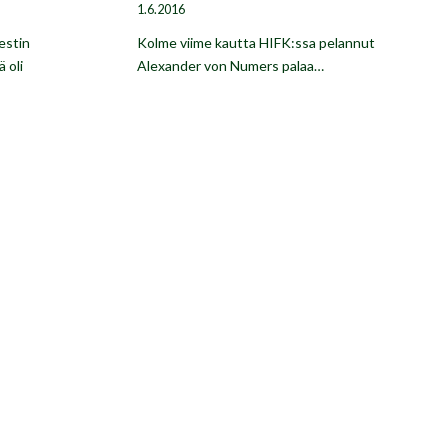
1.6.2016
estin
Kolme viime kautta HIFK:ssa pelannut
 oli
Alexander von Numers palaa…