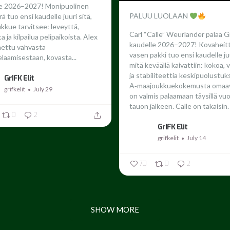
le 2026–2027!
Monipuolinen
PALUU LUOLAAN
ä tuo ensi kaudelle juuri sitä,
ukkue tarvitsee: leveyttä,
Carl “Calle” Weurlander palaa G
 ja kilpailua pelipaikoista. Alex
kaudelle 2026–2027!
Kovaheit
nettu vahvasta
vasen pakki tuo ensi kaudelle juu
laamisestaan, kovasta...
mitä keväällä kaivattiin: kokoa,
ja stabiliteettia keskipuolustuk
GrIFK Elit
A‑maajoukkuekokemusta omaav
grifkelit
July 29
on valmis palaamaan täysillä vu
tauon jälkeen.
Calle on takaisin. 
0
2
GrIFK Elit
grifkelit
July 14
70
0
2
SHOW MORE