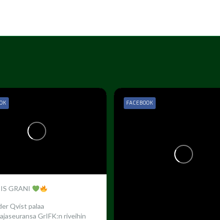
OK
FACEBOOK
 IS GRANI
er Qvist palaa
ajaseuransa GrIFK:n riveihin