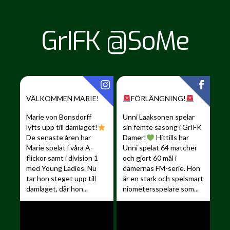
GrIFK @SoMe
VÄLKOMMEN MARIE!
FÖRLÄNGNING!
Marie von Bonsdorff
Unni Laaksonen spelar
lyfts upp till damlaget!
sin femte säsong i GrIFK
De senaste åren har
Damer!
Hittills har
Marie spelat i våra A-
Unni spelat 64 matcher
flickor samt i division 1
och gjort 60 mål i
med Young Ladies. Nu
damernas FM-serie. Hon
tar hon steget upp till
är en stark och spelsmart
damlaget, där hon...
niometersspelare som...