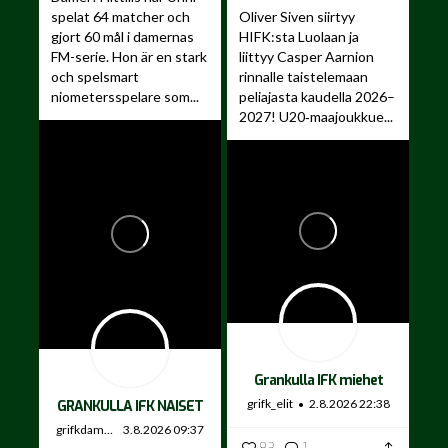
spelat 64 matcher och
Oliver Siven siirtyy
gjort 60 mål i damernas
HIFK:sta Luolaan ja
FM-serie. Hon är en stark
liittyy Casper Aarnion
och spelsmart
rinnalle taistelemaan
niometersspelare som...
peliajasta kaudella 2026–
2027!
U20‑maajoukkue...
Grankulla IFK miehet
grifk_elit
2.8.2026 22:38
GRANKULLA IFK NAISET
grifkdamer
3.8.2026 09:37
83
1