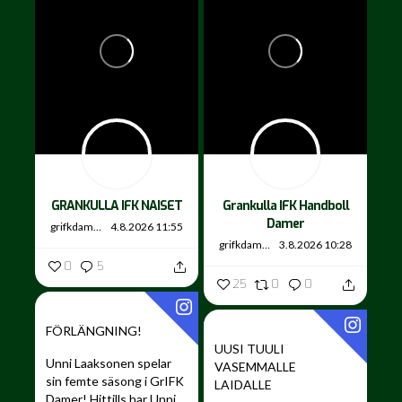
GRANKULLA IFK NAISET
Grankulla IFK Handboll
Damer
grifkdamer
4.8.2026 11:55
grifkdamer
3.8.2026 10:28
0
5
25
0
0
FÖRLÄNGNING!
UUSI TUULI
Unni Laaksonen spelar
VASEMMALLE
sin femte säsong i GrIFK
LAIDALLE ️
Damer!
Hittills har Unni