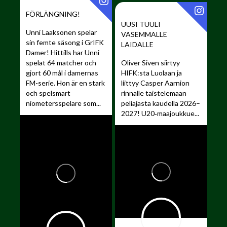
FÖRLÄNGNING!
UUSI TUULI
Unni Laaksonen spelar
VASEMMALLE
sin femte säsong i GrIFK
LAIDALLE ️
Damer!
Hittills har Unni
spelat 64 matcher och
Oliver Siven siirtyy
gjort 60 mål i damernas
HIFK:sta Luolaan ja
FM-serie. Hon är en stark
liittyy Casper Aarnion
och spelsmart
rinnalle taistelemaan
niometersspelare som...
peliajasta kaudella 2026–
2027!
U20‑maajoukkue...