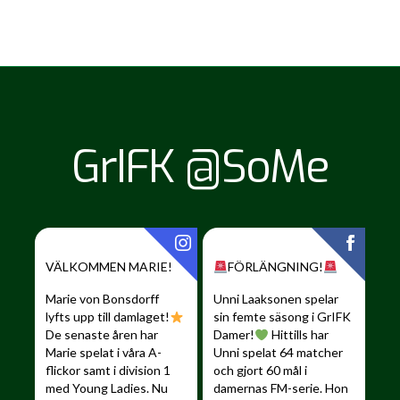
GrIFK @SoMe
VÄLKOMMEN MARIE!
FÖRLÄNGNING!
Marie von Bonsdorff
Unni Laaksonen spelar
lyfts upp till damlaget!
sin femte säsong i GrIFK
De senaste åren har
Damer!
Hittills har
Marie spelat i våra A-
Unni spelat 64 matcher
flickor samt i division 1
och gjort 60 mål i
med Young Ladies. Nu
damernas FM-serie. Hon