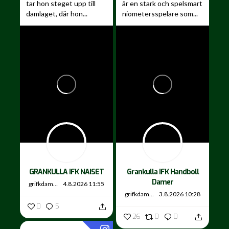
tar hon steget upp till
är en stark och spelsmart
damlaget, där hon...
niometersspelare som...
GRANKULLA IFK NAISET
Grankulla IFK Handboll
Damer
grifkdamer
4.8.2026 11:55
grifkdamer
3.8.2026 10:28
0
5
26
0
0