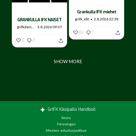
Grankulla IFK miehet
grifk_elit
2.8.2026 22:38
GRANKULLA IFK NAISET
grifkdamer
3.8.2026 09:37
83
1
0
7
SHOW MORE
GrIFK Käsipallo Handboll
Seura
Föreningen
Miesten edustusjoukkue