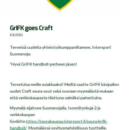
GrIFK goes Craft
4.8.2021
Terveisiä uudelta yhteistyökumppaniltamme, Intersport
Suomenoja:
”Hyvä GrIFK handboll-perheen jäsen!
Tervetuloa meille asiakkaaksi! Meiltä saatte GrIFK käsipallon
uudet Craft seura-asut sekä suoraan myymälästä mukaan
että verkkokaupasta tilattuna valmiiksi painettuina.
Myymälä sijaitsee Suomenojalla, Isonniitynkuja 2 ja
verkkokaupan
löydätte
https://seurakauppa.intersport.fi/seura/grifk-
handboll/
Myymälässä sovitusmahdollisuus tuotteille.