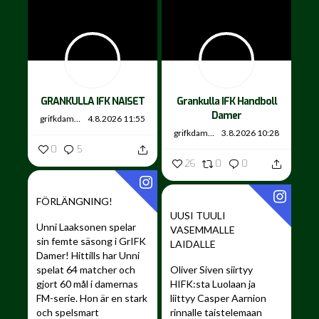
GRANKULLA IFK NAISET
Grankulla IFK Handboll
Damer
grifkdamer
4.8.2026 11:55
grifkdamer
3.8.2026 10:28
0
5
26
0
0
FÖRLÄNGNING!
UUSI TUULI
Unni Laaksonen spelar
VASEMMALLE
sin femte säsong i GrIFK
LAIDALLE ️
Damer!
Hittills har Unni
spelat 64 matcher och
Oliver Siven siirtyy
gjort 60 mål i damernas
HIFK:sta Luolaan ja
FM-serie. Hon är en stark
liittyy Casper Aarnion
och spelsmart
rinnalle taistelemaan