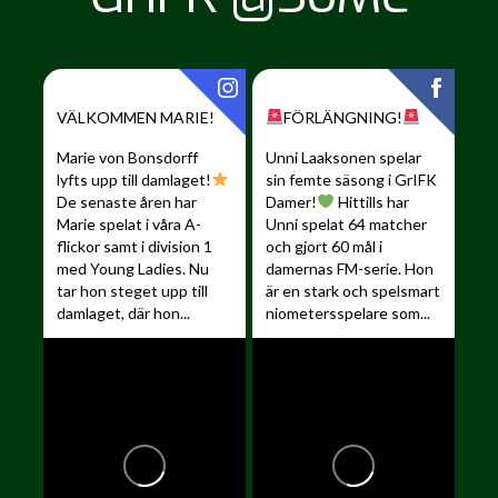
VÄLKOMMEN MARIE!
FÖRLÄNGNING!
Marie von Bonsdorff
Unni Laaksonen spelar
lyfts upp till damlaget!
sin femte säsong i GrIFK
De senaste åren har
Damer!
Hittills har
Marie spelat i våra A-
Unni spelat 64 matcher
flickor samt i division 1
och gjort 60 mål i
med Young Ladies. Nu
damernas FM-serie. Hon
tar hon steget upp till
är en stark och spelsmart
damlaget, där hon...
niometersspelare som...