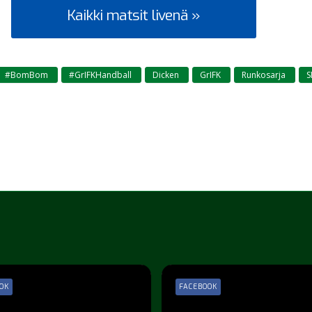
Kaikki matsit livenä »
#BomBom
#GrIFKHandball
Dicken
GrIFK
Runkosarja
S
,
,
,
,
,
OK
FACEBOOK