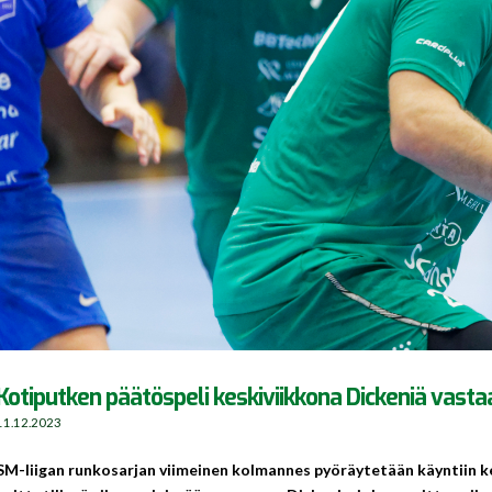
Kotiputken päätöspeli keskiviikkona Dickeniä vasta
11.12.2023
SM-liigan runkosarjan viimeinen kolmannes pyöräytetään käyntiin kes