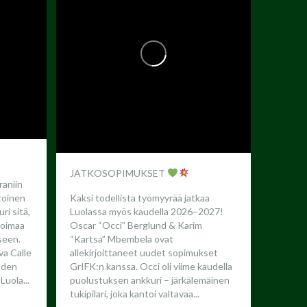
JATKOSOPIMUKSET
raniin
toinen
Kaksi todellista työmyyrää jatkaa
ri sitä,
Luolassa myös kaudella 2026–2027!
 voimaa
Oscar “Occi” Berglund & Karim
seen.
“Kartsa” Mbembela ovat
a Calle
allekirjoittaneet uudet sopimukset
oden
GrIFK:n kanssa.
Occi oli viime kaudella
Luola...
puolustuksen ankkuri – järkälemäinen
tukipilari, joka kantoi valtavaa...