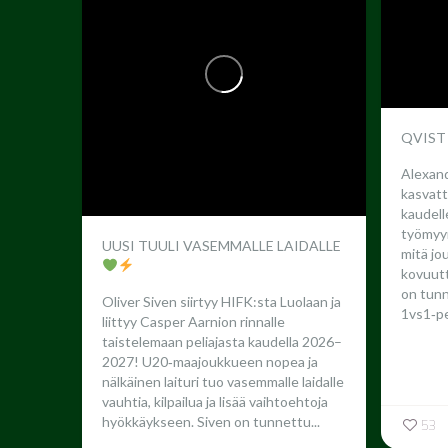
QVIST
Alexand
kasvatt
kaudel
työmyyr
UUSI TUULI VASEMMALLE LAIDALLE
mitä jo
kovuutta
on tun
Oliver Siven siirtyy HIFK:sta Luolaan ja
1vs1‑pe
liittyy Casper Aarnion rinnalle
taistelemaan peliajasta kaudella 2026–
2027!
U20‑maajoukkueen nopea ja
nälkäinen laituri tuo vasemmalle laidalle
vauhtia, kilpailua ja lisää vaihtoehtoja
hyökkäykseen. Siven on tunnettu...
53