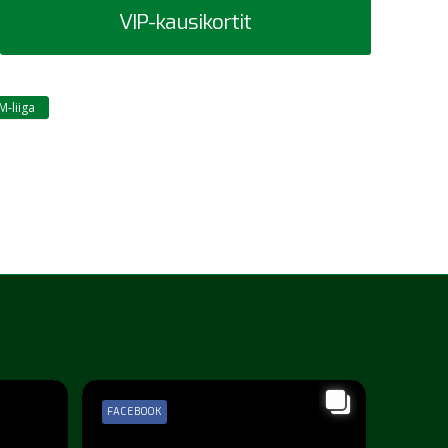
VIP-kausikortit
M-liiga
FACEBOOK