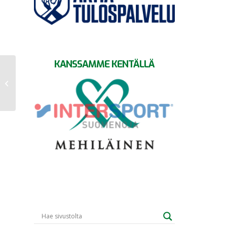
KANSSAMME KENTÄLLÄ
GrIFK:n maalinteko aivan
jäässä – HIFK vei arvokkaat
sarjapisteet