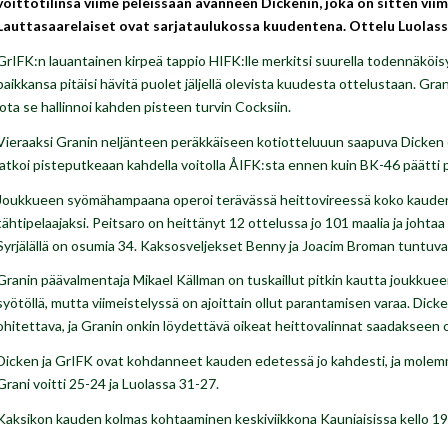
voittotilinsä viime peleissään avanneen Dickenin, joka on sitten vi
Lauttasaarelaiset ovat sarjataulukossa kuudentena. Ottelu Luolassa
GrIFK:n lauantainen kirpeä tappio HIFK:lle merkitsi suurella todennäköis
paikkansa pitäisi hävitä puolet jäljellä olevista kuudesta ottelustaan. Gr
jota se hallinnoi kahden pisteen turvin Cocksiin.
Vieraaksi Granin neljänteen peräkkäiseen kotiotteluuun saapuva Dicken 
jatkoi pisteputkeaan kahdella voitolla ÅIFK:sta ennen kuin BK-46 päätti p
Joukkueen syömähampaana operoi terävässä heittovireessä koko kauden ol
tähtipelaajaksi. Peitsaro on heittänyt 12 ottelussa jo 101 maalia ja johtaa 
Syrjälällä on osumia 34. Kaksosveljekset Benny ja Joacim Broman tuntuvat
Granin päävalmentaja Mikael Källman on tuskaillut pitkin kautta joukkuee
syötöllä, mutta viimeistelyssä on ajoittain ollut parantamisen varaa. Dick
ohitettava, ja Granin onkin löydettävä oikeat heittovalinnat saadakseen
Dicken ja GrIFK ovat kohdanneet kauden edetessä jo kahdesti, ja molemmill
Grani voitti 25-24 ja Luolassa 31-27.
Kaksikon kauden kolmas kohtaaminen keskiviikkona Kauniaisissa kello 19