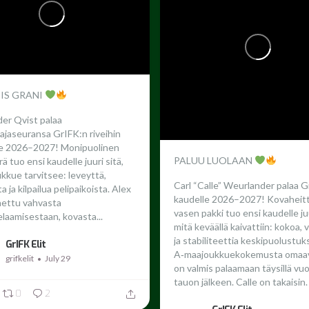
 IS GRANI
er Qvist palaa
ajaseuransa GrIFK:n riveihin
le 2026–2027!
Monipuolinen
PALUU LUOLAAN
ä tuo ensi kaudelle juuri sitä,
ukkue tarvitsee: leveyttä,
Carl “Calle” Weurlander palaa G
 ja kilpailua pelipaikoista. Alex
kaudelle 2026–2027!
Kovaheit
nettu vahvasta
vasen pakki tuo ensi kaudelle juu
laamisestaan, kovasta...
mitä keväällä kaivattiin: kokoa,
ja stabiliteettia keskipuolustuk
GrIFK Elit
A‑maajoukkuekokemusta omaav
grifkelit
July 29
on valmis palaamaan täysillä vu
tauon jälkeen.
Calle on takaisin. 
0
2