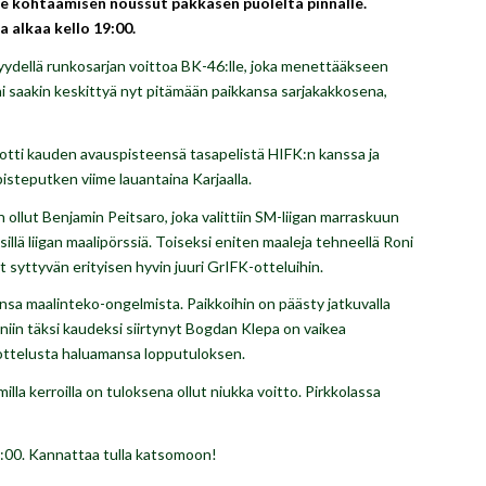
ime kohtaamisen noussut pakkasen puolelta pinnalle.
 alkaa kello 19:00.
yydellä runkosarjan voittoa BK-46:lle, joka menettääkseen
ani saakin keskittyä nyt pitämään paikkansa sarjakakkosena,
otti kauden avauspisteensä tasapelistä HIFK:n kanssa ja
isteputken viime lauantaina Karjaalla.
lut Benjamin Peitsaro, joka valittiin SM-liigan marraskuun
sillä liigan maalipörssiä. Toiseksi eniten maaleja tehneellä Roni
 syttyvän erityisen hyvin juuri GrIFK-otteluihin.
nsa maalinteko-ongelmista. Paikkoihin on päästy jatkuvalla
eniin täksi kaudeksi siirtynyt Bogdan Klepa on vaikea
 ottelusta haluamansa lopputuloksen.
a kerroilla on tuloksena ollut niukka voitto. Pirkkolassa
:00. Kannattaa tulla katsomoon!