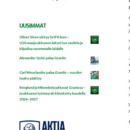
UUSIMMAT
Oliver Siven siirtyy GrIFK:hon –
U20‑maajoukkueen laituri tuo vauhtia ja
kilpailua vasemmalle laidalle
Alexander Qvist palaa Graniin
Carl Weurlander palaa Graniin – vuoden
tauko päättyy
Berglund ja Mbembela jatkavat Granissa –
joukkueen työmyyrät kiinnitetty kaudelle
2026–2027