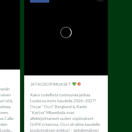
JATKOSOPIMUKSET
raniin
toinen
Kaksi todellista työmyyrää jatkaa
ri sitä,
Luolassa myös kaudella 2026–2027!
 voimaa
Oscar “Occi” Berglund & Karim
seen.
“Kartsa” Mbembela ovat
a Calle
allekirjoittaneet uudet sopimukset
oden
GrIFK:n kanssa.
Occi oli viime kaudella
Luola...
puolustuksen ankkuri – järkälemäinen