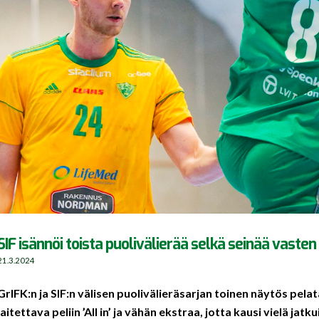
SIF isännöi toista puolivälierää selkä seinää vasten
21.3.2024
GrIFK:n ja SIF:n välisen puolivälieräsarjan toinen näytös pela
laitettava peliin ’All in’ ja vähän ekstraa, jotta kausi vielä jatk