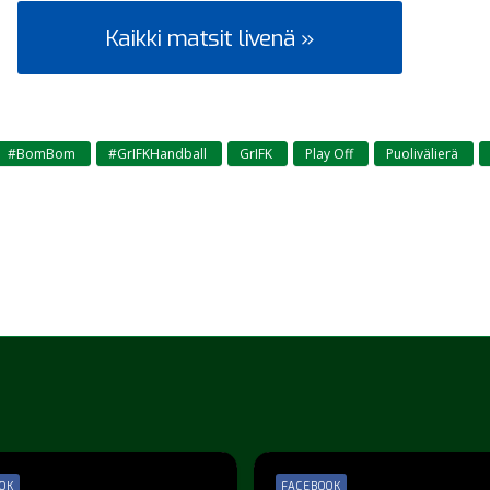
Kaikki matsit livenä »
#BomBom
#GrIFKHandball
GrIFK
Play Off
Puolivälierä
,
,
,
,
,
OK
FACEBOOK