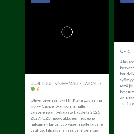
QVIST
Alexand
kasvatt
kaudel
työmyyr
UUSI TUULI VASEMMALLE LAIDALLE
mitä jo
kovuutta
on tun
Oliver Siven siirtyy HIFK:sta Luolaan ja
1vs1‑pe
liittyy Casper Aarnion rinnalle
taistelemaan peliajasta kaudella 2026–
2027!
U20‑maajoukkueen nopea ja
nälkäinen laituri tuo vasemmalle laidalle
vauhtia, kilpailua ja lisää vaihtoehtoja