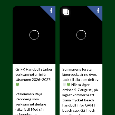
GrIFK Handboll stärker
Sommarens första
verksamheten inför
lägervecka är nu över,
säsongen 2026–2027!
tack till alla som deltog
Nästa läger
ordnas 5-7 augusti, på
Välkommen Raija
lägret kommer vi att
Rehnberg som
träna mycket beach
verksamhetsledare
handboll inför GANT
(vikariat)! Med sin
beach cup. Gå in och
erfarenhet av...