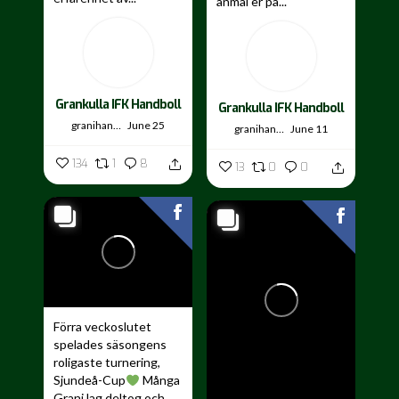
anmäl er på...
Grankulla IFK Handboll
Grankulla IFK Handboll
granihandis
June 25
granihandis
June 11
134
1
8
13
0
0
Förra veckoslutet
spelades säsongens
roligaste turnering,
Sjundeå-Cup
Många
Grani lag deltog och