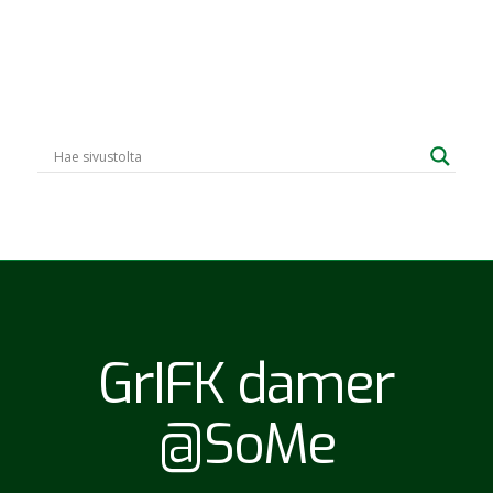
GrIFK damer
@SoMe