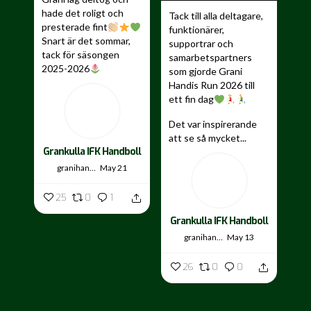
hade det roligt och
Tack till alla deltagare,
presterade fint
funktionärer,
Snart är det sommar,
supportrar och
tack för säsongen
samarbetspartners
2025-2026
som gjorde Grani
Handis Run 2026 till
...
ett fin dag
Det var inspirerande
att se så mycket...
Grankulla IFK Handboll
granihandis
May 21
25
0
1
Grankulla IFK Handboll
granihandis
May 13
26
0
0