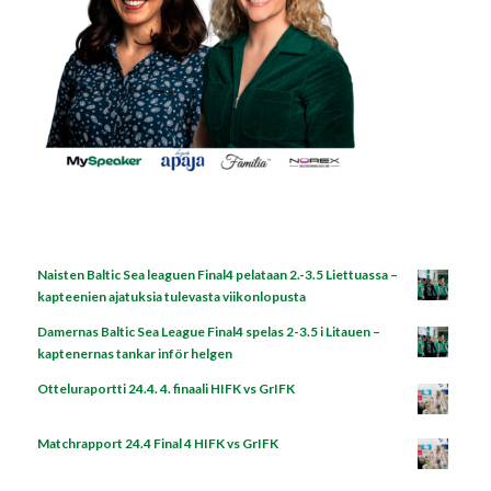
Naisten Baltic Sea leaguen Final4 pelataan 2.-3.5 Liettuassa –
kapteenien ajatuksia tulevasta viikonlopusta
Damernas Baltic Sea League Final4 spelas 2-3.5 i Litauen –
kaptenernas tankar inför helgen
Otteluraportti 24.4. 4. finaali HIFK vs GrIFK
Matchrapport 24.4 Final 4 HIFK vs GrIFK