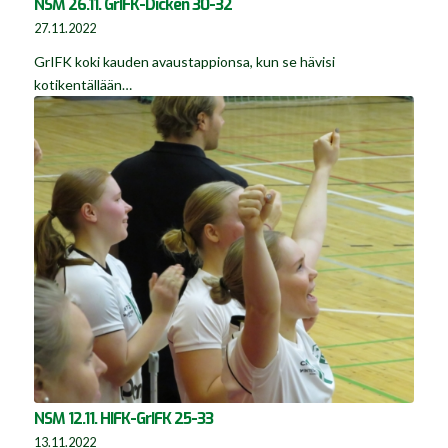
NSM 26.11. GrIFK-Dicken 30-32
27.11.2022
GrIFK koki kauden avaustappionsa, kun se hävisi
kotikentällään…
NSM 12.11. HIFK-GrIFK 25-33
13.11.2022