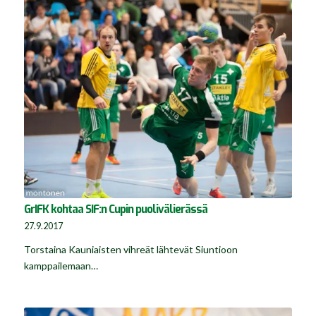
GrIFK kohtaa SIF:n Cupin puolivälierässä
27.9.2017
Torstaina Kauniaisten vihreät lähtevät Siuntioon
kamppailemaan…