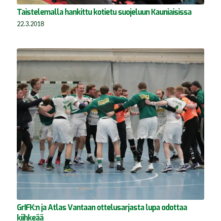
Taistelemalla hankittu kotietu suojeluun Kauniaisissa
22.3.2018
GrIFK:n ja Atlas Vantaan ottelusarjasta lupa odottaa
kiihkeää