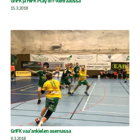
GrIFK ja HIFK Play off-kenraalissa
15.3.2018
GrIFK vaa’ankielen asemassa
9.3.2018