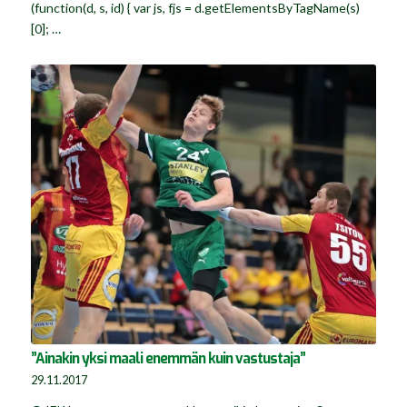
(function(d, s, id) { var js, fjs = d.getElementsByTagName(s)
[0]; …
”Ainakin yksi maali enemmän kuin vastustaja”
29.11.2017