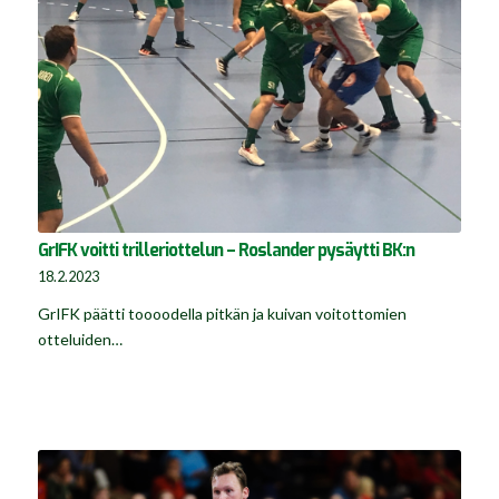
GrIFK voitti trilleriottelun – Roslander pysäytti BK:n
18.2.2023
GrIFK päätti toooodella pitkän ja kuivan voitottomien
otteluiden…