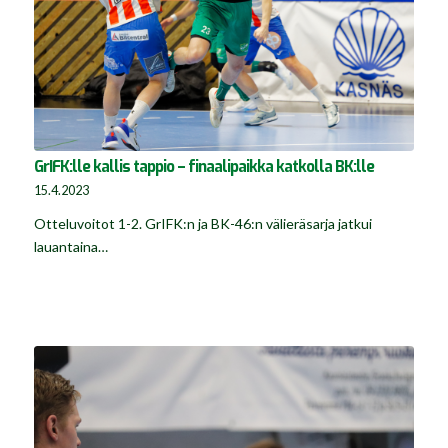
GrIFK:lle kallis tappio – finaalipaikka katkolla BK:lle
15.4.2023
Otteluvoitot 1-2. GrIFK:n ja BK-46:n välieräsarja jatkui
lauantaina…