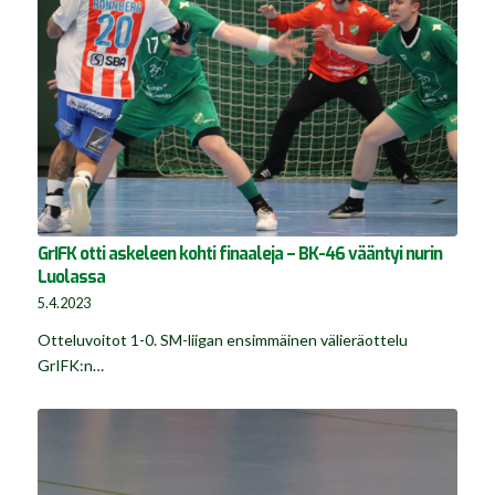
GrIFK otti askeleen kohti finaaleja – BK-46 vääntyi nurin
Luolassa
5.4.2023
Otteluvoitot 1-0. SM-liigan ensimmäinen välieräottelu
GrIFK:n…