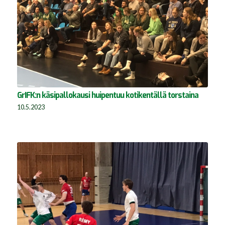
GrIFK:n käsipallokausi huipentuu kotikentällä torstaina
10.5.2023