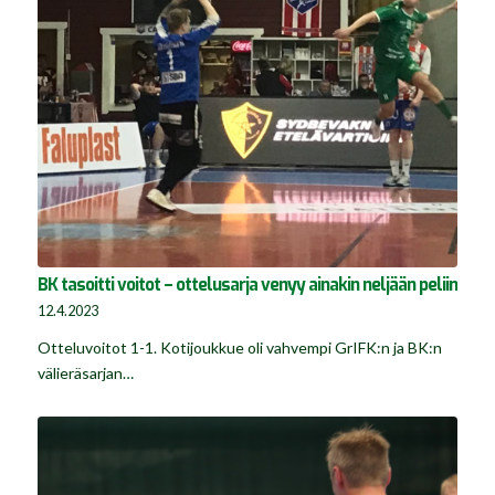
BK tasoitti voitot – ottelusarja venyy ainakin neljään peliin
12.4.2023
Otteluvoitot 1-1. Kotijoukkue oli vahvempi GrIFK:n ja BK:n
välieräsarjan…