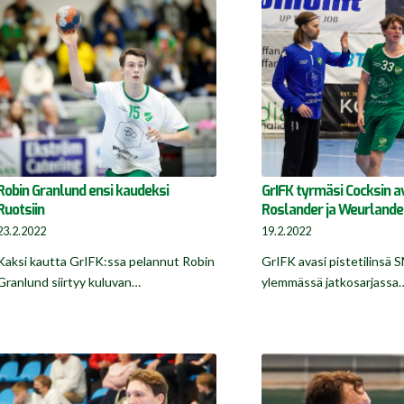
Robin Granlund ensi kaudeksi
GrIFK tyrmäsi Cocksin 
Ruotsiin
Roslander ja Weurlander
23.2.2022
19.2.2022
Kaksi kautta GrIFK:ssa pelannut Robin
GrIFK avasi pistetilinsä S
Granlund siirtyy kuluvan…
ylemmässä jatkosarjassa