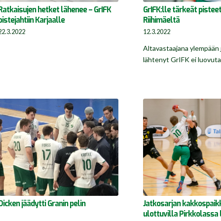
Ratkaisujen hetket lähenee – GrIFK
GrIFK:lle tärkeät piste
pistejahtiin Karjaalle
Riihimäeltä
22.3.2022
12.3.2022
Altavastaajana ylempään 
lähtenyt GrIFK ei luovut
Dicken jäädytti Granin pelin
Jatkosarjan kakkospaik
ulottuvilla Pirkkolassa