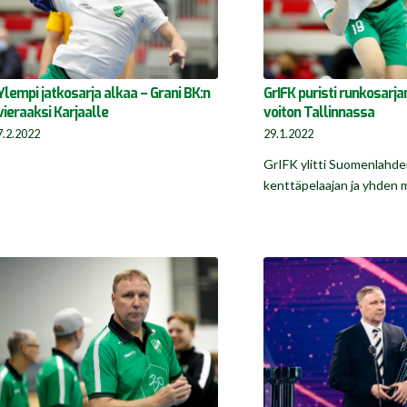
Ylempi jatkosarja alkaa – Grani BK:n
GrIFK puristi runkosarja
vieraaksi Karjaalle
voiton Tallinnassa
7.2.2022
29.1.2022
GrIFK ylitti Suomenlahde
kenttäpelaajan ja yhden 