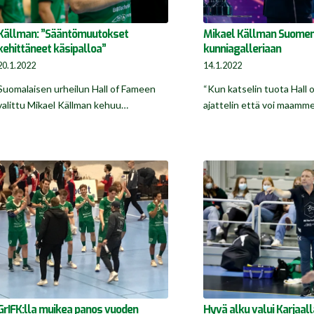
Källman: ”Sääntömuutokset
Mikael Källman Suomen
kehittäneet käsipalloa”
kunniagalleriaan
20.1.2022
14.1.2022
Suomalaisen urheilun Hall of Fameen
“Kun katselin tuota Hall 
valittu Mikael Källman kehuu…
ajattelin että voi maamm
GrIFK:lla muikea panos vuoden
Hyvä alku valui Karjaal