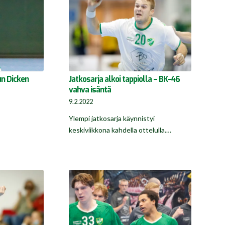
un Dicken
Jatkosarja alkoi tappiolla – BK-46
vahva isäntä
9.2.2022
Ylempi jatkosarja käynnistyi
keskiviikkona kahdella ottelulla.…