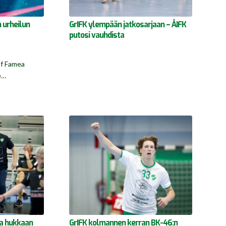
 urheilun
GrIFK ylempään jatkosarjaan – ÅIFK
putosi vauhdista
of Famea
e…
la hukkaan
GrIFK kolmannen kerran BK-46:n