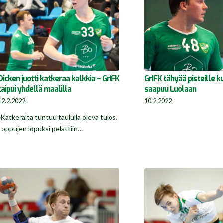
Dicken juotti katkeraa kalkkia – GrIFK
GrIFK tähyää pisteille k
taipui yhdellä maalilla
saapuu Luolaan
12.2.2022
10.2.2022
"Katkeralta tuntuu taululla oleva tulos.
Loppujen lopuksi pelattiin…