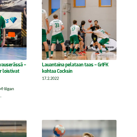
avauserässä –
Lauantaina pelataan taas – GrIFK
 loistivat
kohtaa Cocksin
17.2.2022
M-liigan
…