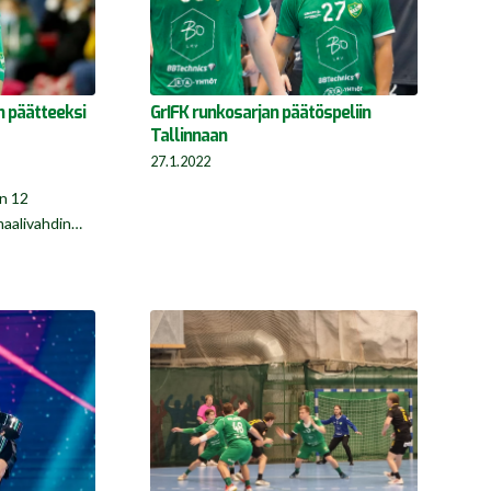
n päätteeksi
GrIFK runkosarjan päätöspeliin
Tallinnaan
27.1.2022
n 12
maalivahdin…