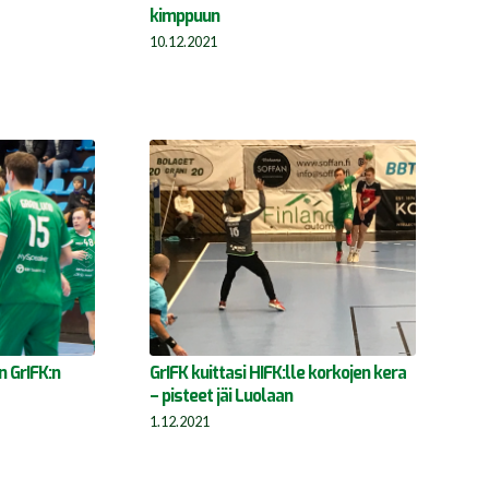
kimppuun
10.12.2021
n GrIFK:n
GrIFK kuittasi HIFK:lle korkojen kera
– pisteet jäi Luolaan
1.12.2021