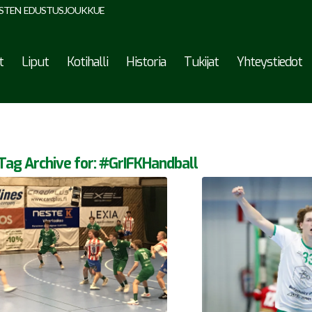
STEN EDUSTUSJOUKKUE
t
Liput
Kotihalli
Historia
Tukijat
Yhteystiedot
Tag Archive for:
#GrIFKHandball