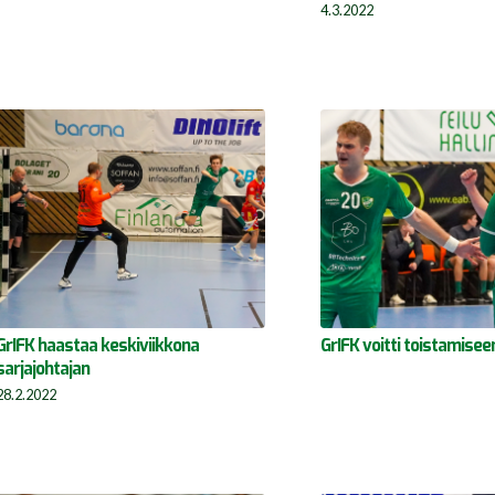
4.3.2022
GrIFK haastaa keskiviikkona
GrIFK voitti toistamisee
sarjajohtajan
28.2.2022