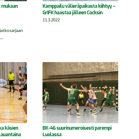
et mukaan
Kamppailu välieräpaikasta kiihtyy –
GrIFK haastaa jälleen Cocksin
11.3.2022
jatkosarjaan
a…
ka käsien
BK-46 suurinumeroisesti parempi
 lauantaina
Luolassa