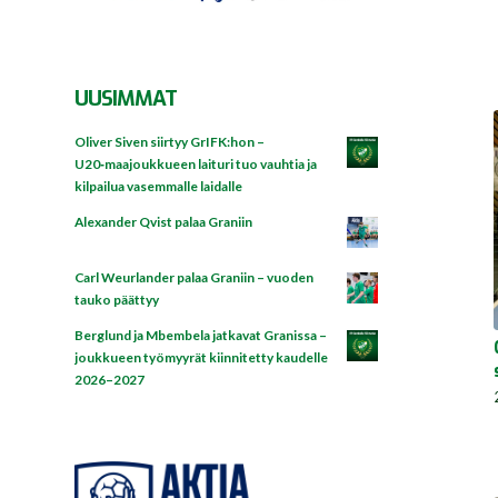
UUSIMMAT
Oliver Siven siirtyy GrIFK:hon –
U20‑maajoukkueen laituri tuo vauhtia ja
kilpailua vasemmalle laidalle
Alexander Qvist palaa Graniin
Carl Weurlander palaa Graniin – vuoden
tauko päättyy
Berglund ja Mbembela jatkavat Granissa –
joukkueen työmyyrät kiinnitetty kaudelle
2026–2027